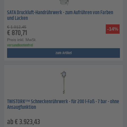
SATA Druckluft-Handrührwerk - zum Aufrühren von Farben
und Lacken
€
1.012,45
-14%
€
870,71
Preis inkl. MwSt.
versandkostenfrei
zum Artikel
TWISTORK™ Schneckenrührwerk - für 200 l-Faß - 7 bar - ohne
Ansaugfunktion
ab
€
3.923,43