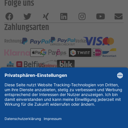
Folge uns
Zahlungsarten
Rechnung
Vorkasse
ESSKA International
new
new
new
Partner & Zertifikate