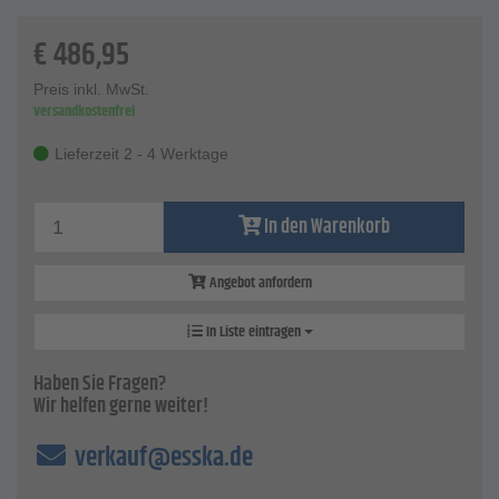
Technische Daten
Faßgewinde - M64x4 und G 2"
€
486,95
Zapfschlauch - 2000 mm
Ausführung - 230 V Wechselstrom
Preis inkl. MwSt.
Förderleistung - ca. 40 W
versandkostenfrei
Breite - 400 mm
Höhe - 180 mm
Lieferzeit 2 - 4 Werktage
Länge - 400 mm
In den Warenkorb
Angebot anfordern
In Liste eintragen
Haben Sie Fragen?
Wir helfen gerne weiter!
verkauf@esska.de