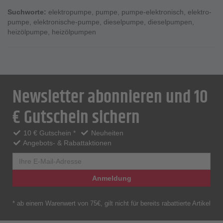
Suchworte:
elektropumpe
,
pumpe
,
pumpe-elektronisch
,
elektro-
pumpe
,
elektronische-pumpe
,
dieselpumpe
,
dieselpumpen
,
heizölpumpe
,
heizölpumpen
Newsletter abonnieren und 10
€ Gutschein sichern
10 € Gutschein *
Neuheiten
Angebots- & Rabattaktionen
Anmeldung
* ab einem Warenwert von 75€, gilt nicht für bereits rabattierte Artikel