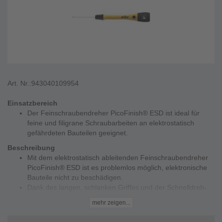
Art. Nr.:
943040109954
Einsatzbereich
Der Feinschraubendreher PicoFinish® ESD ist ideal für
feine und filigrane Schraubarbeiten an elektrostatisch
gefährdeten Bauteilen geeignet.
Beschreibung
Mit dem elektrostatisch ableitenden Feinschraubendreher
PicoFinish® ESD ist es problemlos möglich, elektronische
Bauteile nicht zu beschädigen.
Dank des langen, schlanken Griffes und der Schnelldreh-
Zone ist der Feinschraubendreher ideal für präzises und
mehr zeigen...
gefühlvolles Arbeiten an empfindlichen Werkstücken.
Das ergonomische Griffdesign mit Weichzone ermöglicht