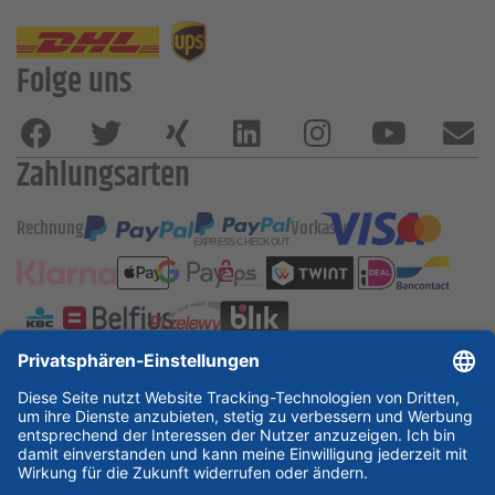
Folge uns
Zahlungsarten
Rechnung
Vorkasse
ESSKA International
new
new
new