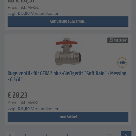
ab
€
24,51
Preis inkl. MwSt.
zzgl.
€
5,90
Versandkosten
Ausführung auswählen...
Kugelventil - für GEKA® plus-Gießgerät "Soft Rain" - Messing
- G 3/4"
€
28,23
Preis inkl. MwSt.
zzgl.
€
5,90
Versandkosten
zum Artikel
1
2
3
...
16