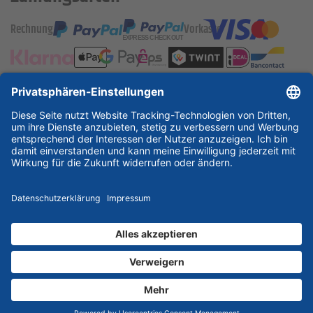
Rechnung
Vorkasse
ESSKA International
new
new
new
Partner & Zertifikate