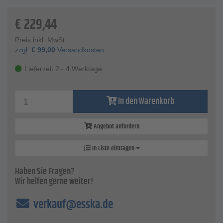
Technische Daten
€
229,44
Tragkraft - 315 kg
Zungspindellänge - 340 mm
Preis inkl. MwSt.
Breite - variable bis 1500 mm
zzgl.
€
99,00
Versandkosten
Länge der Längsträger - variable von 510 bis 845 mm
Lieferzeit 2 - 4 Werktage
In den Warenkorb
Angebot anfordern
In Liste eintragen
Haben Sie Fragen?
Wir helfen gerne weiter!
verkauf@esska.de