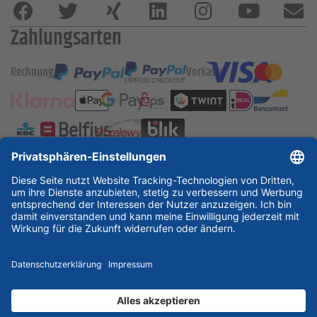
Zahlungsarten
Rechnung
Vorkasse
ESSKA International
new
new
new
Partner & Zertifikate