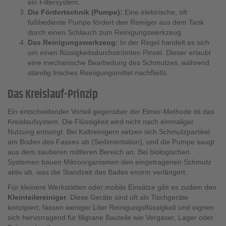
ein Filtersystem.
Die Fördertechnik (Pumpe):
Eine elektrische, oft
fußbediente Pumpe fördert den Reiniger aus dem Tank
durch einen Schlauch zum Reinigungswerkzeug.
Das Reinigungswerkzeug:
In der Regel handelt es sich
um einen flüssigkeitsdurchströmten Pinsel. Dieser erlaubt
eine mechanische Bearbeitung des Schmutzes, während
ständig frisches Reinigungsmittel nachfließt.
Das Kreislauf-Prinzip
Ein entscheidender Vorteil gegenüber der Eimer-Methode ist das
Kreislaufsystem. Die Flüssigkeit wird nicht nach einmaliger
Nutzung entsorgt. Bei Kaltreinigern setzen sich Schmutzpartikel
am Boden des Fasses ab (Sedimentation), und die Pumpe saugt
aus dem sauberen mittleren Bereich an. Bei biologischen
Systemen bauen Mikroorganismen den eingetragenen Schmutz
aktiv ab, was die Standzeit des Bades enorm verlängert.
Für kleinere Werkstätten oder mobile Einsätze gibt es zudem den
Kleinteilereiniger
. Diese Geräte sind oft als Tischgeräte
konzipiert, fassen weniger Liter Reinigungsflüssigkeit und eignen
sich hervorragend für filigrane Bauteile wie Vergaser, Lager oder