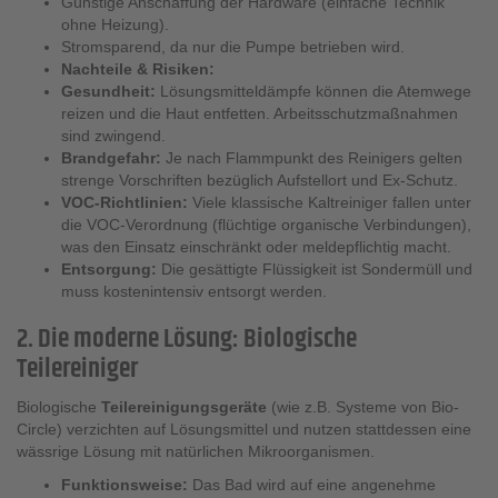
Günstige Anschaffung der Hardware (einfache Technik
ohne Heizung).
Stromsparend, da nur die Pumpe betrieben wird.
Nachteile & Risiken:
Gesundheit:
Lösungsmitteldämpfe können die Atemwege
reizen und die Haut entfetten. Arbeitsschutzmaßnahmen
sind zwingend.
Brandgefahr:
Je nach Flammpunkt des Reinigers gelten
strenge Vorschriften bezüglich Aufstellort und Ex-Schutz.
VOC-Richtlinien:
Viele klassische Kaltreiniger fallen unter
die VOC-Verordnung (flüchtige organische Verbindungen),
was den Einsatz einschränkt oder meldepflichtig macht.
Entsorgung:
Die gesättigte Flüssigkeit ist Sondermüll und
muss kostenintensiv entsorgt werden.
2. Die moderne Lösung: Biologische
Teilereiniger
Biologische
Teilereinigungsgeräte
(wie z.B. Systeme von Bio-
Circle) verzichten auf Lösungsmittel und nutzen stattdessen eine
wässrige Lösung mit natürlichen Mikroorganismen.
Funktionsweise:
Das Bad wird auf eine angenehme