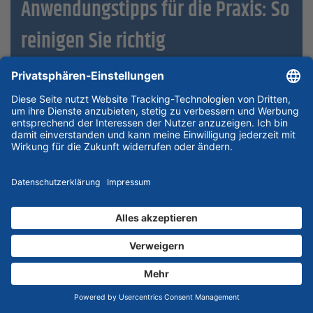
Anwendungstipps für die Praxis: So
reinigen Sie richtig
Auch das beste
Teilereinigungsgerät
liefert nur dann perfekte
Ergebnisse, wenn es korrekt bedient wird. Hier eine Schritt-für-
Schritt-Anleitung für manuelle Waschtische:
1. Vorbereitung
Entfernen Sie groben Schmutz, dicke Fettkrusten oder Späne
mechanisch, bevor Sie das Teil in den Reiniger legen. Nutzen Sie
dafür Spachtel oder Drahtbürsten außerhalb des Geräts. Dies
verlängert die Lebensdauer Ihrer Reinigungsflüssigkeit
(Standzeit) erheblich, da der Filter und das Sediment nicht
unnötig belastet werden.
2. Einweichen
Bei stark verkrusteten Teilen hilft es, diese einige Minuten auf der
Arbeitsfläche liegen zu lassen und mit dem Flüssigkeitsstrahl zu
benetzen. Die Chemie braucht Zeit, um die Bindung zwischen