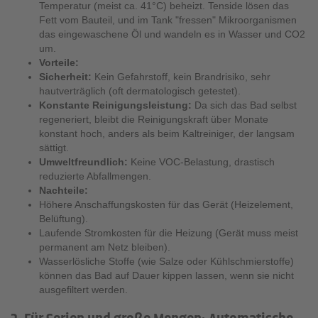
Temperatur (meist ca. 41°C) beheizt. Tenside lösen das
Fett vom Bauteil, und im Tank "fressen" Mikroorganismen
das eingewaschene Öl und wandeln es in Wasser und CO2
um.
Vorteile:
Sicherheit:
Kein Gefahrstoff, kein Brandrisiko, sehr
hautverträglich (oft dermatologisch getestet).
Konstante Reinigungsleistung:
Da sich das Bad selbst
regeneriert, bleibt die Reinigungskraft über Monate
konstant hoch, anders als beim Kaltreiniger, der langsam
sättigt.
Umweltfreundlich:
Keine VOC-Belastung, drastisch
reduzierte Abfallmengen.
Nachteile:
Höhere Anschaffungskosten für das Gerät (Heizelement,
Belüftung).
Laufende Stromkosten für die Heizung (Gerät muss meist
permanent am Netz bleiben).
Wasserlösliche Stoffe (wie Salze oder Kühlschmierstoffe)
können das Bad auf Dauer kippen lassen, wenn sie nicht
ausgefiltert werden.