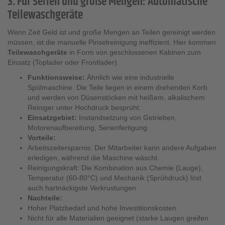
3. Für Serien und große Mengen: Automatische
Teilewaschgeräte
Wenn Zeit Geld ist und große Mengen an Teilen gereinigt werden
müssen, ist die manuelle Pinselreinigung ineffizient. Hier kommen
Teilewaschgeräte
in Form von geschlossenen Kabinen zum
Einsatz (Toplader oder Frontlader).
Funktionsweise:
Ähnlich wie eine industrielle
Spülmaschine. Die Teile liegen in einem drehenden Korb
und werden von Düsenstöcken mit heißem, alkalischem
Reiniger unter Hochdruck besprüht.
Einsatzgebiet:
Instandsetzung von Getrieben,
Motorenaufbereitung, Serienfertigung.
Vorteile:
Arbeitszeitersparnis: Der Mitarbeiter kann andere Aufgaben
erledigen, während die Maschine wäscht.
Reinigungskraft: Die Kombination aus Chemie (Lauge),
Temperatur (60-80°C) und Mechanik (Sprühdruck) löst
auch hartnäckigste Verkrustungen.
Nachteile:
Hoher Platzbedarf und hohe Investitionskosten.
Nicht für alle Materialien geeignet (starke Laugen greifen