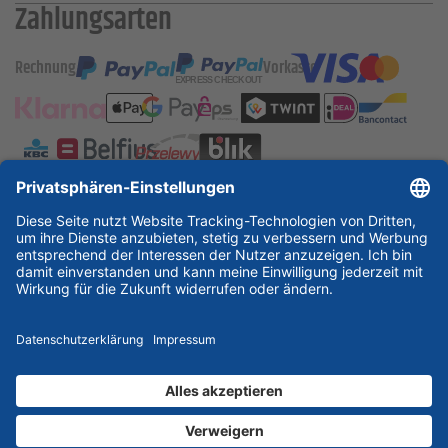
Zahlungsarten
Rechnung
Vorkasse
ESSKA International
new
new
new
Partner & Zertifikate