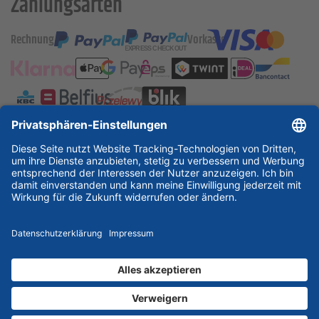
Zahlungsarten
Rechnung
Vorkasse
ESSKA International
new
new
new
Partner & Zertifikate