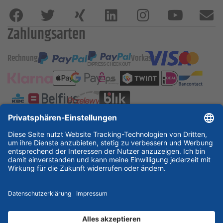
Zahlungsarten
Rechnung
Vorkasse
ESSKA International
new
new
new
Partner & Zertifikate