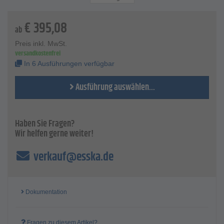
angegebenen Rohrmaterialien geeignet sind.
Für folgende Materialien sind die Nutrollen geeignet: Stahl,
€
395,08
nichtrostender Stahl und Kupferrohre.
ab
Die Lieferung erfolgt Paarweise.
Preis inkl. MwSt.
Technische Daten
versandkostenfrei
Material Nutrollen - besonders gehärteter Spezialstahl
In 6 Ausführungen verfügbar
Ausführung - 1 bis 1 1/2 '' (Stahl und INOX), 2 bis 6 '' (Stahl
und INOX), 8 bis 12 '' (Stahl), Cu 54 bis 159
Ausführung auswählen...
für folgende Rohrmaterialien - Stahl, Stahl (nicht rostend),
Kupferrohre
Lieferumfang - je ein Paar
Haben Sie Fragen?
Wir helfen gerne weiter!
verkauf@esska.de
Dokumentation
Fragen zu diesem Artikel?