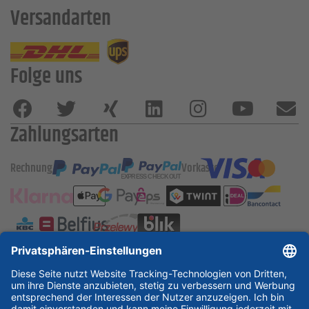
Versandarten
Folge uns
Zahlungsarten
Rechnung
Vorkasse
ESSKA International
new
new
new