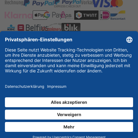
Rechnung
Vorkasse
ESSKA International
new
new
new
Partner & Zertifikate
© 2026 ESSKA.de GmbH. Alle Rechte vorbehalten.