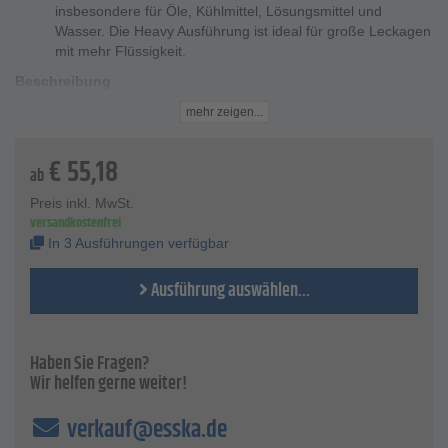
insbesondere für Öle, Kühlmittel, Lösungsmittel und
Wasser. Die Heavy Ausführung ist ideal für große Leckagen
mit mehr Flüssigkeit.
Beschreibung
Die starke, extrem aufnahmefähige Rolle PIG BLUE®
mehr zeigen...
zerfällt selbst bei maximaler Flüssigkeitsaufnahme nicht.
Ihre stark adsorbierenden Fasern halten Flüssigkeiten
€
55,18
zurück, sodass der Boden rutsch- und sturzsicher bleibt.
ab
Recycelte und erneuerbare Zellulosefasern aus
nachhaltigen Quellen, machen die PIG BLUE®
Preis inkl. MwSt.
versandkostenfrei
Adsorptionsrolle zur besten adsorbierenden Matte aus
recycelten Fasern auf dem Markt.
In 3 Ausführungen verfügbar
Technische Daten
Ausführung auswählen...
Farbe - Blau
Zusammensetzung - Natur- und recycelte Fasern, 90%
"pre-consumer" Zellulose
Recycling-Gehalt - 90% Recyceltem Material
Haben Sie Fragen?
Absorptionsmenge - 40,4 bis 242,5 l/Rolle
Wir helfen gerne weiter!
Breite - 38 bis 76 cm
Länge - 15 bis 46 m
verkauf@esska.de
Preis per Rolle