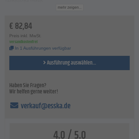
Technische Daten
Material - Baumwolle
mehr zeigen...
Zugeschnitten 38 x 38 cm
Gewicht - 10 kg
€
82,84
Farbe - dunkelbunt und rohweiß
VE - 350 Stück
Preis inkl. MwSt.
Preis per Pack
versandkostenfrei
In 1 Ausführungen verfügbar
Ausführung auswählen...
Haben Sie Fragen?
Wir helfen gerne weiter!
verkauf@esska.de
4.0 / 5.0