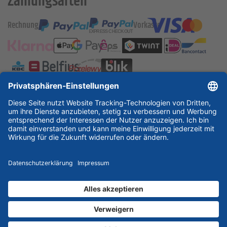
Zahlungsarten
Rechnung
Vorkasse
ESSKA International
new
new
new
Partner & Zertifikate