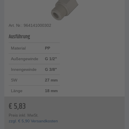
Art. Nr.: 964141000302
Ausführung
Material
PP
Außengewinde
G 1/2"
Innengewinde
G 3/8"
SW
27 mm
Länge
18 mm
€
5,83
Preis inkl. MwSt.
zzgl.
€
5,90
Versandkosten