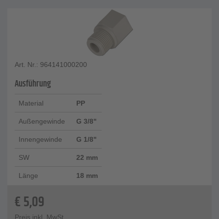
Art. Nr.: 964141000200
Ausführung
Material
PP
Außengewinde
G 3/8"
Innengewinde
G 1/8"
SW
22 mm
Länge
18 mm
€
5,09
Preis inkl. MwSt.