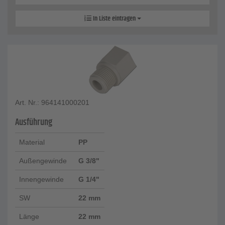
In Liste eintragen
Art. Nr.: 964141000201
Ausführung
Material
PP
Außengewinde
G 3/8"
Innengewinde
G 1/4"
SW
22 mm
Länge
22 mm