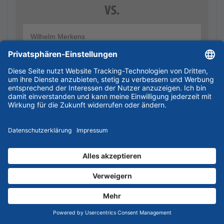
vs.
Wilhelm Merkens
Passgenau
Kundenmeinungen
Wilhelm Merkens
10.03.2014
Passgenau
Horst Hevert
26.08.2012
keinerlei Beanstandungen - Artikel wie erwartet