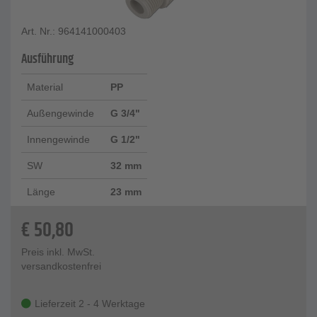
Art. Nr.: 964141000403
Ausführung
Material
PP
Außengewinde
G 3/4"
Innengewinde
G 1/2"
SW
32 mm
Länge
23 mm
€
50,80
Preis inkl. MwSt.
versandkostenfrei
Lieferzeit 2 - 4 Werktage