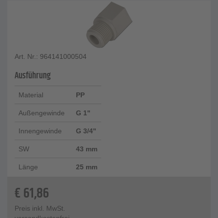
Art. Nr.: 964141000504
Ausführung
Material
PP
Außengewinde
G 1"
Innengewinde
G 3/4"
SW
43 mm
Länge
25 mm
€
61,86
Preis inkl. MwSt.