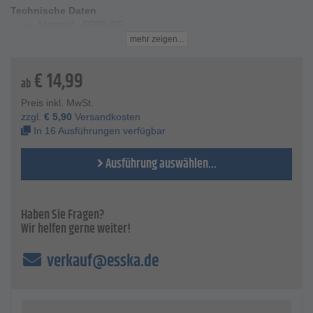
Technische Daten
Material - PP/PVDF
Außengewinde - G 1/4" bis G 1"
mehr zeigen...
Innengewinde - G 1/8" bis G 3/4"
Länge - 15 bis 29 mm
€
14,99
SW - 17 bis 43 mm
ab
Temperaturbereich - PP: +5 °C bis +90 °C, PVDF: -40 °C
Preis inkl. MwSt.
bis +140 °C
zzgl.
€
5,90
Versandkosten
PN - 10
In 16 Ausführungen verfügbar
Ausführung auswählen...
Haben Sie Fragen?
Wir helfen gerne weiter!
verkauf@esska.de