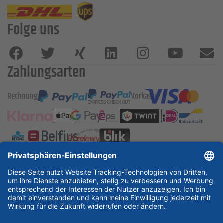
Folge uns
Zahlungsarten
Rechnung
Vorkasse
ESSKA International
new
new
new
Partner & Zertifikate