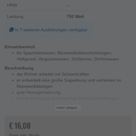
HRW
-
Leistung
750 Watt
In 7 weiteren Ausführungen verfügbar
Einsatzbereich
für Spachtelmassen, Bitumendickbeschichtungen,
Haftgrund, Vergussmassen, Schlämme, Dichtmassen
Beschreibung
der Rührer arbeitet mit Schwerkräften
er entwickelt eine große Sogwirkung und verhindert so
Klumpenbildungen
gute Homogenisierung
leichte Reinigung durch geringe Materialanhaftungen
TÜV-bauart geprüft
mehr zeigen...
aus Stahl und in RAL 5018 türkis pulverbeschichtet
stabile Schweißverbindungen für sichere und öange
€
16,08
Standzeiten sowie hohe Festigkeit
6-Kant-Schaft - 13 mm für HEXAFIX-System passend auf
alle CX-HF Modelle oder auf nachgerüstete Maschinen mit
Preis inkl. MwSt.