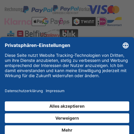
Rechnung
Vorkasse
ESSKA International
new
new
new
Partner & Zertifikate