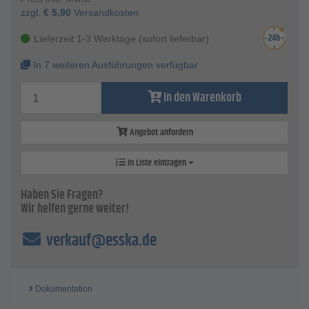
HEXAFIX-Adapter
zzgl.
€
5,90
Versandkosten
M 14-Außengewinde sorgt für den direkten,
kraftschlüssigen Anschluss an die Handrührwerke
Lieferzeit 1-3 Werktage (sofort lieferbar)
rechtwinkliger Anschlag und sicherer Rundlauf verhindern
In 7 weiteren Ausführungen verfügbar
das Einfressen des Gewindes
Technische Daten
In den Warenkorb
Länge - 590 mm
Angebot anfordern
In Liste eintragen
Haben Sie Fragen?
Wir helfen gerne weiter!
verkauf@esska.de
Dokumentation