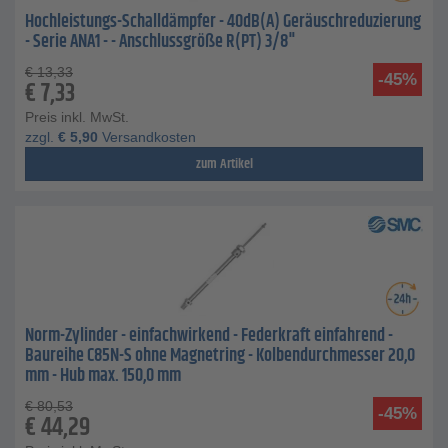
Hochleistungs-Schalldämpfer - 40dB(A) Geräuschreduzierung
- Serie ANA1 - - Anschlussgröße R(PT) 3/8"
€
13,33
-45%
€
7,33
Preis inkl. MwSt.
zzgl.
€
5,90
Versandkosten
zum Artikel
Norm-Zylinder - einfachwirkend - Federkraft einfahrend -
Baureihe C85N-S ohne Magnetring - Kolbendurchmesser 20,0
mm - Hub max. 150,0 mm
€
80,53
-45%
€
44,29