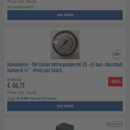
Preis inkl. MwSt.
versandkostenfrei
zum Artikel
Manometer - für Comet Motorpumpe MC 25 - 25 bar - Anschluß
hinten R ¼" - Preis per Stück
€
84,93
-45%
€
46,71
Preis inkl. MwSt.
zzgl.
€
5,90
Versandkosten
zum Artikel