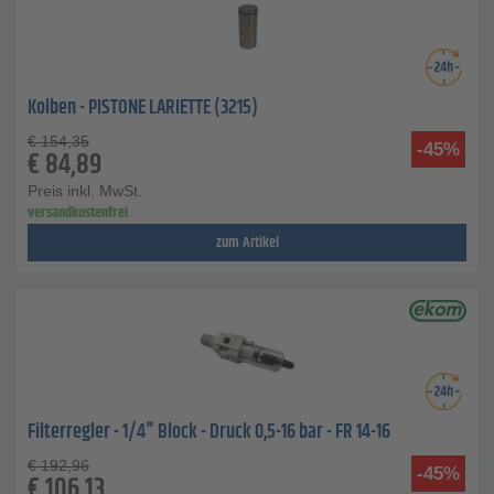
Kolben - PISTONE LARIETTE (3215)
€
154,35
-45%
€
84,89
Preis inkl. MwSt.
versandkostenfrei
zum Artikel
Filterregler - 1/4" Block - Druck 0,5-16 bar - FR 14-16
€
192,96
-45%
€
106,13