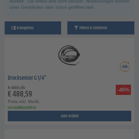
bestellt". Die Artikel sind nicht benutzt. Verpackungen können
unter Umständen aber schon geöffnet sein.
Kategorien
Filtern & Sortieren
Drucksensor G 1/4"
€
888,35
-45%
€
488,59
Preis inkl. MwSt.
versandkostenfrei
zum Artikel