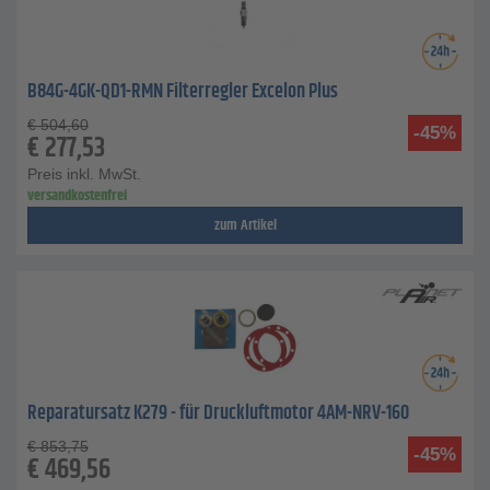
B84G-4GK-QD1-RMN Filterregler Excelon Plus
€
504,60
-45%
€
277,53
Preis inkl. MwSt.
versandkostenfrei
zum Artikel
Reparatursatz K279 - für Druckluftmotor 4AM-NRV-160
€
853,75
-45%
€
469,56