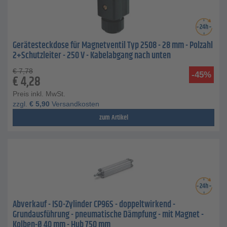
Gerätesteckdose für Magnetventil Typ 2508 - 28 mm - Polzahl
2+Schutzleiter - 250 V - Kabelabgang nach unten
€
7,78
-45%
€
4,28
Preis inkl. MwSt.
zzgl.
€
5,90
Versandkosten
zum Artikel
Abverkauf - ISO-Zylinder CP96S - doppeltwirkend -
Grundausführung - pneumatische Dämpfung - mit Magnet -
Kolben-Ø 40 mm - Hub 750 mm