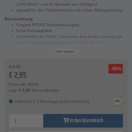
1200 N/mm² und für Bauteile aus Stahlguss
speziell für den Flächeneinsatz mit hoher Abtragsleistung
Beschreibung
Original PFERD Markenerzeugnis
hohe Formstabilität
Schleifstifte der Härte J erreichen ihre beste Leistung bei
einer Schnittgeschwindigkeit von 30 bis 50 m/s
als Antriebsmaschinen können Biegwellen, Elektro- und
mehr zeigen...
Druckluftgeradeschleifer verwendet werden
Technische Daten
€
5,36
-45%
empfohlene Schnittgeschwindigkeit - 30-50 m/s
€
2,95
Härte - J gemäß ISO 525
Material Schleifkopf - keramische Bindung und einem
Preis inkl. MwSt.
Schleifkorngemisch aus weißem Edelkorund und blauem
zzgl.
€
5,90
Versandkosten
keramischen Sinterkorund
Bindung - keramisch
Lieferzeit 1-3 Werktage (sofort lieferbar)
Material Schaft - Stahl
Bezeichnung - KU 13 6 AWCO 46 J 5 V
Kopf-Ø - Ø 13 mm
In den Warenkorb
Korngröße - K46
Schaft-Ø x Schaftlänge - Ø 6 x 40 mm