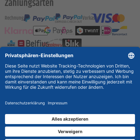
Zahlungsarten
Rechnung
Vorkasse
ESSKA International
new
new
new
Partner & Zertifikate