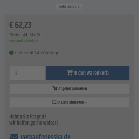
Optimaler Halt des Fettnippels ist durch das 4-Klauen-
mehr zeigen...
Haltesystem gegeben.
Schnelles und einfaches Arbeiten gelingt durch
€
62,23
komfortables Entlüften mit zwei Entlüftungsventilen.
Komfortables Arbeiten wird durch Druckübersetzung 1:40
beim Befüllen ermöglicht. 6 bar Eingangsdruck erzeugen
Preis inkl. MwSt.
versandkostenfrei
240 bar Druck am Hydrauliknippel.
Technische Daten
Lieferzeit 14 Werktage
Luftbedarf: 0,6 l/Hub
Arbeitsdruck: 2 - 10 bar
Gewicht: 1,5 kg
In den Warenkorb
Anschlußschlauch: 200 mm
Angebot anfordern
In Liste eintragen
Haben Sie Fragen?
Wir helfen gerne weiter!
verkauf@esska.de