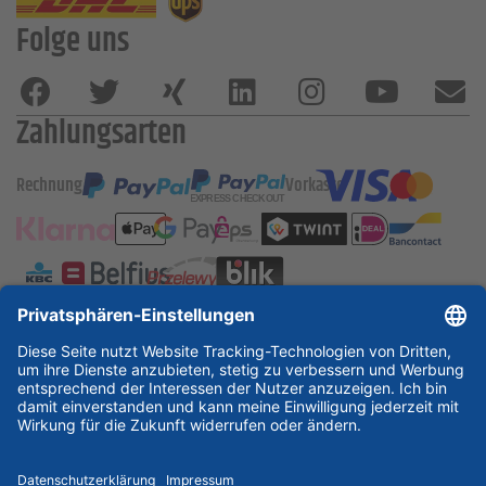
Folge uns
Zahlungsarten
Rechnung
Vorkasse
ESSKA International
new
new
new
Partner & Zertifikate