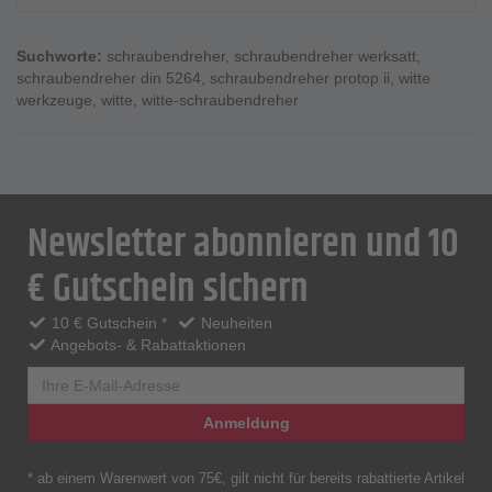
Suchworte:
schraubendreher
,
schraubendreher werksatt
,
schraubendreher din 5264
,
schraubendreher protop ii
,
witte
werkzeuge
,
witte
,
witte-schraubendreher
Newsletter abonnieren und 10
€ Gutschein sichern
10 € Gutschein *
Neuheiten
Angebots- & Rabattaktionen
Anmeldung
* ab einem Warenwert von 75€, gilt nicht für bereits rabattierte Artikel