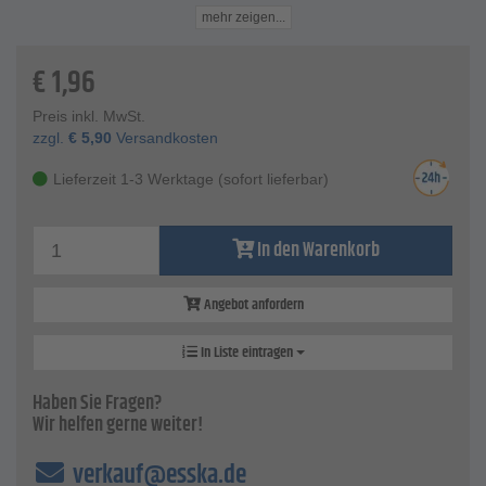
Die verrundete Dreikantform in der oberen Griffzone
mehr zeigen...
erlaubt eine verbesserte Krafteinleitung.
Der runde Querschnitt im mittleren Bereich vereint als
€
1,96
Drehzone maximalen Grip und leichtes Drehen.
Technische Daten
Preis inkl. MwSt.
Mattverchromte Klingen aus hochvergütetem Spezialstahl
zzgl.
€
5,90
Versandkosten
DIN 5264 und ISO 2380
Klingenbreite - 0,6 x 3,5 mm
Lieferzeit 1-3 Werktage (sofort lieferbar)
Klinge - 100 mm
Durchmesser - 3,5 mm
Griff - 105 x 25 mm
In den Warenkorb
Angebot anfordern
In Liste eintragen
Haben Sie Fragen?
Wir helfen gerne weiter!
verkauf@esska.de