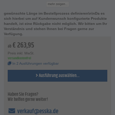
Schwerlastrollschienen für den Paletten oder
mehr zeigen...
Gitterboxentransport
gewünschte Länge zwischen 1020 und 2380 mm wählbar
gewünschte Länge im Bestellprozess definieren\n\nDa es
Lochreihe im Boden Raster 85 mm, ø 10,5 mm
sich hierbei um auf Kundenwunsch konfigurierte Produkte
erste Rolle nach 42,5 mm
handelt, ist eine Rückgabe nicht möglich. Wir bitten um Ihr
Ende der Schiene auslaufend
Verständnis und stehen Ihnen bei Fragen gerne zur
Verfügung.
Technische Daten
Tragkraft per Rolle - 1.000 kg
€
263,95
Rolle - Polyamid, weiß
ab
Lagerung - Rillen-Kugellager
Preis inkl. MwSt.
Rolle - ø 82 mm
versandkostenfrei
Material Profil - Stahlblech verzinkt
In 2 Ausführungen verfügbar
Dicke Profil - 4 mm
Bauhöhe Lauffläche - 101 mm
Ausführung auswählen...
Bauhöhe gesamt - 120 mm
Haben Sie Fragen?
Wir helfen gerne weiter!
verkauf@esska.de