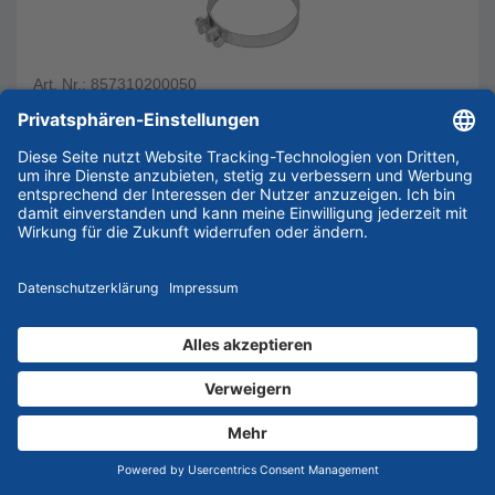
Art. Nr.: 857310200050
Ausführung
Nenndurchmesser
50 mm
VE
1 Stück
Produktsicherheit
€
2,99
Preis inkl. MwSt.
zzgl.
€
5,90
Versandkosten
Staffelpreise
Lieferzeit 1-3 Werktage (sofort lieferbar)