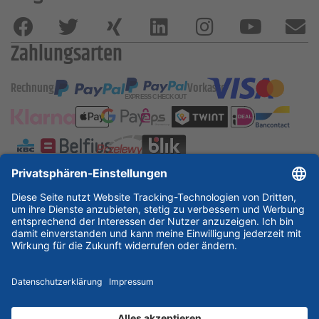
Zahlungsarten
Rechnung
Vorkasse
ESSKA International
new
new
new
Partner & Zertifikate