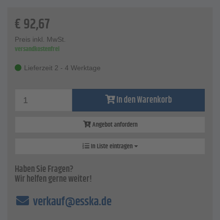
Technische Daten
€
92,67
Gehäuse - aus schlag- und bruchfestem Kunststoff
Schutzart - IP 65
Preis inkl. MwSt.
Anzeige - LED
versandkostenfrei
Anzeigenstufen - 6 V bis 400 V
Polaritätsprüfung - LED
Lieferzeit 2 - 4 Werktage
Anzeige - LED
In den Warenkorb
Angebot anfordern
In Liste eintragen
Haben Sie Fragen?
Wir helfen gerne weiter!
verkauf@esska.de