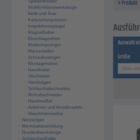
Splintentreiber
Produkt
Multifunktionswerkzeuge
Beile und Äxte
Kartuschenpressen
Ausführ
Inspektionsspiegel
Magnetheber
Einschlagzahlen
Auswahl e
Mutternsprenger
Maurerkellen
Größe
Schraubzwingen
Montagehaken
(Bitte wä
Handhobel
Stecheisen
Handsägen
Schlauchabschneider
Rohrabschneider
Handmeißel
Ankörner und Anreißnadeln
Maschinenmeißel
Nietzangen
Werkstattausrüstung
Druckluftwerkzeuge
Schlauchaufroller