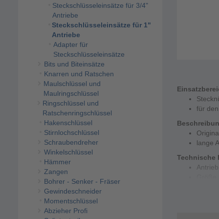
Steckschlüsseleinsätze für 3/4"
Antriebe
Steckschlüsseleinsätze für 1"
Antriebe
Adapter für
Steckschlüsseleinsätze
Bits und Biteinsätze
Knarren und Ratschen
Maulschlüssel und
Einsatzbere
Maulringschlüssel
Steckn
Ringschlüssel und
für den
Ratschenringschlüssel
Hakenschlüssel
Beschreibu
Stirnlochschlüssel
Origin
Schraubendreher
lange 
Winkelschlüssel
Technische 
Hämmer
Antrieb
Zangen
Größe 
Bohrer - Senker - Fräser
Gewindeschneider
Momentschlüssel
Abzieher Profi