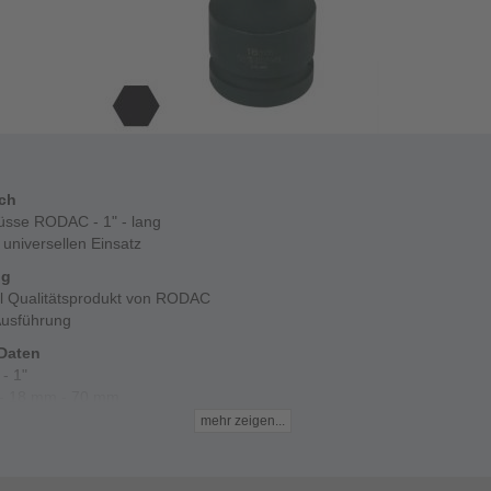
ich
üsse RODAC - 1" - lang
 universellen Einsatz
ng
al Qualitätsprodukt von RODAC
Ausführung
Daten
 - 1"
- 18 mm - 70 mm
mehr zeigen...