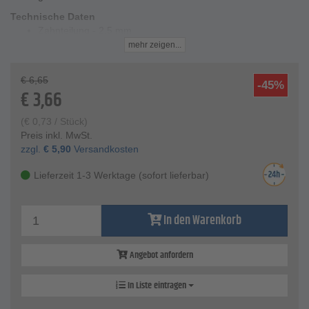
Technische Daten
Zahnteilung - 2,5 mm
Schnittlänge - 75 mm
mehr zeigen...
Gesamtlänge - 100 mm
Blattdicke - 1,45 mm
€
6,65
-45%
Blatthöhe - 8 mm
€
3,66
Material - Chrom Vanadium
Inhalt - 5 Stk.
(
€
0,73
/ Stück)
Preis inkl. MwSt.
zzgl.
€
5,90
Versandkosten
Lieferzeit 1-3 Werktage (sofort lieferbar)
In den Warenkorb
Angebot anfordern
In Liste eintragen