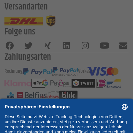
Versandarten
Folge uns
Zahlungsarten
Rechnung
Vorkasse
ESSKA International
new
new
new