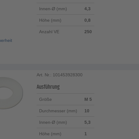
Innen-Ø (mm)
4,3
Höhe (mm)
0,8
Anzahl VE
250
herheit
Art. Nr.: 101453928300
Ausführung
Größe
M 5
Durchmesser (mm)
10
Innen-Ø (mm)
5,3
Höhe (mm)
1