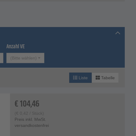
Anzahl VE
(Bitte wählen)
Liste
Tabelle
€
104,46
(
€
0,42
/ Stück)
Preis inkl. MwSt.
versandkostenfrei