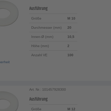
Ausführung
Größe
M 10
Durchmesser (mm)
20
Innen-Ø (mm)
10,5
Höhe (mm)
2
Anzahl VE
100
herheit
Art. Nr.: 101457928300
Ausführung
Größe
M 12