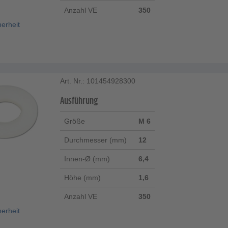
Anzahl VE
350
herheit
Art. Nr.: 101454928300
Ausführung
Größe
M 6
Durchmesser (mm)
12
Innen-Ø (mm)
6,4
Höhe (mm)
1,6
Anzahl VE
350
herheit