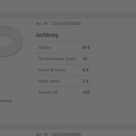
Art. Nr.: 101455928300
Ausführung
Größe
M 8
Durchmesser (mm)
16
Innen-Ø (mm)
8,4
Höhe (mm)
1,6
Anzahl VE
150
herheit
Art. Nr.: 101456928300