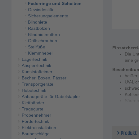
Federringe und Scheiben
Gewindestifte
Sicherungselemente
Blindniete
Rastbolzen
Blindnietmuttern
Griffschrauben
Stellfüße
Einsatzbere
Klemmhebel
Die Un
Lagertechnik
eine gr
Absperrtechnik
Beschreibu
Kunststoffeimer
heißer
Becher, Boxen, Fässer
UV-Lic
Transportgeräte
schwac
Hebetechnik
Kohlen
Anbaugeräte für Gabelstapler
Säuren
Klettbänder
Tragegurte
Technische 
Probennehmer
Höhe -
Fördertechnik
Größe 
Elektroinstallation
Innen-
Produkt
Baubeschläge
Durchm