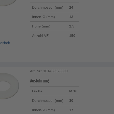
Durchmesser (mm)
24
Innen-Ø (mm)
13
Höhe (mm)
2,5
Anzahl VE
150
herheit
Art. Nr.: 101458928300
Ausführung
Größe
M 16
Durchmesser (mm)
30
Innen-Ø (mm)
17