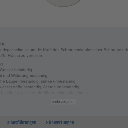
ich
terlegscheibe ist um die Kraft des Schraubenkopfes einer Schraube ode
oße Fläche zu verteilen
ng
 Wasser beständig
ht und Witterung beständig
he Laugen beständig, starke unbeständig
wasserstoffe beständig, Aceton unbeständig
 beständig, oxidierende Säure bedingt beständig
Daten
mehr zeigen...
 0,8 bis 3 mm
- M 4 bis M 16
Ø - 4,3 bis 17 mm
Ausführungen
Bewertungen
esser - 9 bis 30 mm