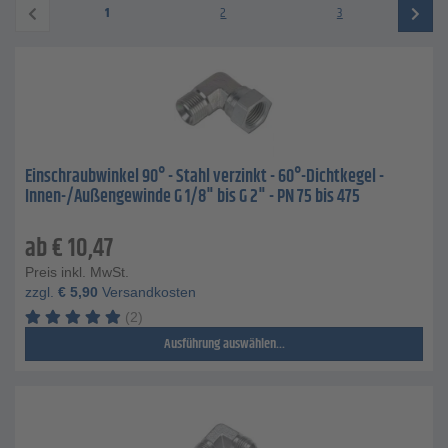
1
2
3
Einschraubwinkel 90° - Stahl verzinkt - 60°-Dichtkegel -
Innen-/Außengewinde G 1/8" bis G 2" - PN 75 bis 475
ab
€
10,47
Preis inkl. MwSt.
zzgl.
€
5,90
Versandkosten
(2)
Ausführung auswählen...