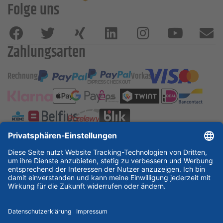
Folge uns
Zahlungsarten
Rechnung
Vorkasse
ESSKA International
new
new
new
Partner & Zertifikate