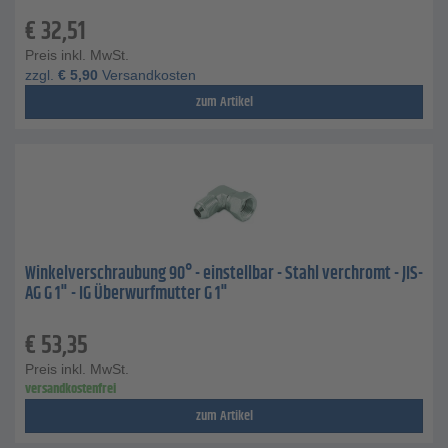
€
32,51
Preis inkl. MwSt.
zzgl.
€
5,90
Versandkosten
zum Artikel
Winkelverschraubung 90° - einstellbar - Stahl verchromt - JIS-
AG G 1" - IG Überwurfmutter G 1"
€
53,35
Preis inkl. MwSt.
versandkostenfrei
zum Artikel