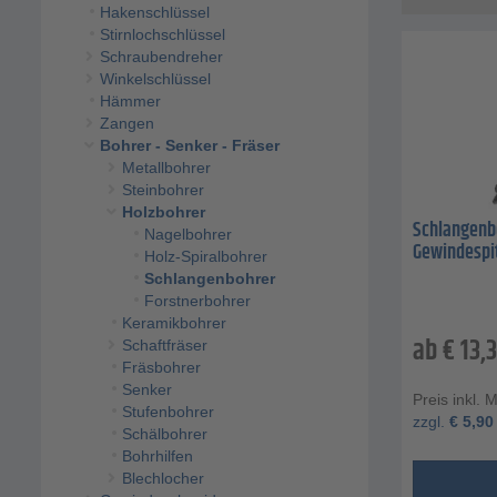
Hakenschlüssel
Stirnlochschlüssel
Schraubendreher
Winkelschlüssel
Hämmer
Zangen
Bohrer - Senker - Fräser
Metallbohrer
Steinbohrer
Holzbohrer
Schlangenb
Nagelbohrer
Gewindespi
Holz-Spiralbohrer
Schlangenbohrer
Forstnerbohrer
Keramikbohrer
ab
€
13,
Schaftfräser
Fräsbohrer
Senker
Preis inkl. 
Stufenbohrer
zzgl.
€
5,90
Schälbohrer
Bohrhilfen
Blechlocher