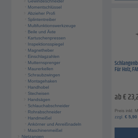
Gewindeschneider
Momentschlüssel
Abzieher Profi
Splintentreiber
Multifunktionswerkzeuge
Beile und Äxte
Kartuschenpressen
Inspektionsspiegel
Magnetheber
Einschlagzahlen
Schlangenb
Mutternsprenger
Für Holz, F
Maurerkellen
Schraubzwingen
Montagehaken
Handhobel
Stecheisen
ab
€
23,
Handsägen
Schlauchabschneider
Preis inkl. 
Rohrabschneider
zzgl.
€
5,90
Handmeißel
Ankörner und Anreißnadeln
Maschinenmeißel
Nietzangen