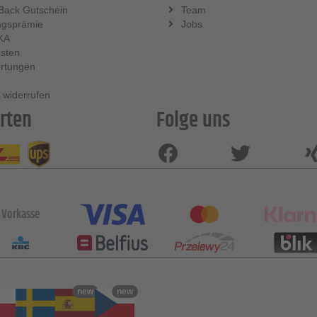
Back Gutschein
Team
ngsprämie
Jobs
KA
sten
rtungen
 widerrufen
rten
Folge uns
Vorkasse
new
new