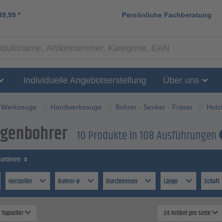
49,99
*
Persönliche Fachberatung
Individuelle Angebotserstellung
Über uns
Werkzeuge
Handwerkzeuge
Bohrer - Senker - Fräser
Holz
ngenbohrer
10 Produkte in 108 Ausführungen
Sortieren
Hersteller
Bohrer-Ø
Durchmesser
Länge
Schaft
: Topseller
24 Artikel pro Seite