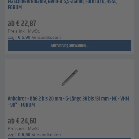
Maschinenreibahle, Nenn-Ø:5,5-26mm, Form B/D, HSSE,
FORUM
ab
€
22,87
Preis inkl. MwSt.
zzgl.
€
5,90
Versandkosten
Ausführung auswählen...
Anbohrer - Øh6 2 bis 20 mm - G-Länge 38 bis 131 mm - NC - VHM
- 90° - FORUM
ab
€
24,60
Preis inkl. MwSt.
zzgl.
€
5,90
Versandkosten