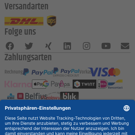
Versandarten
Folge uns
Zahlungsarten
Rechnung
Vorkasse
ESSKA International
new
new
new