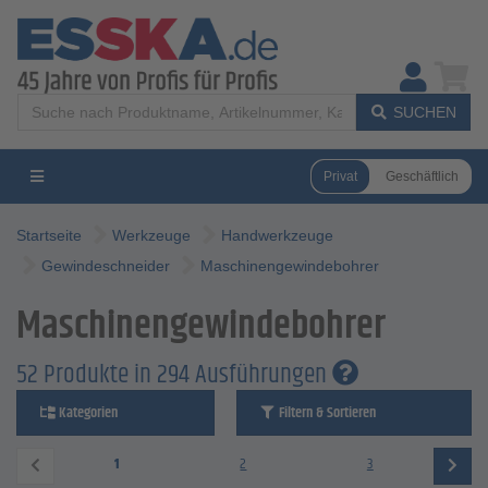
SUCHEN
Privat
Geschäftlich
Startseite
Werkzeuge
Handwerkzeuge
Gewindeschneider
Maschinengewindebohrer
Maschinengewindebohrer
52 Produkte in 294 Ausführungen
Kategorien
Filtern & Sortieren
1
2
3