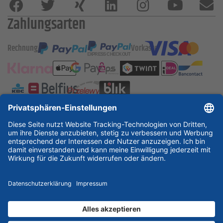
Zahlungsarten
Rechnung
Vorkasse
ESSKA International
new
new
new
Partner & Zertifikate