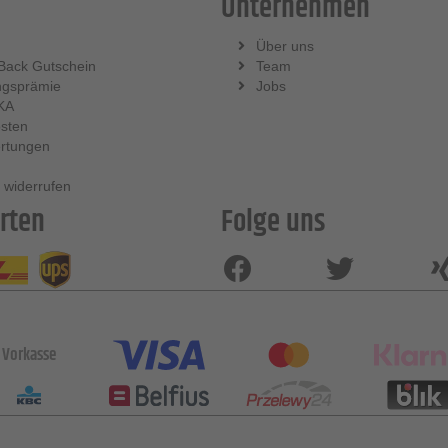
Unternehmen
Über uns
Back Gutschein
Team
ngsprämie
Jobs
KA
sten
rtungen
 widerrufen
rten
Folge uns
Vorkasse