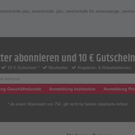
zentriertülle pbz
,
zentriertülle
,
pbz
,
zentriertülle für ankerstange
,
zentri
ter abonnieren und 10 € Gutschein
10 € Gutschein *
Neuheiten
Angebots- & Rabattaktionen
ng Geschäftskunde
Anmeldung Institution
Anmeldung Pri
* ab einem Warenwert von 75€, gilt nicht für bereits rabattierte Artikel