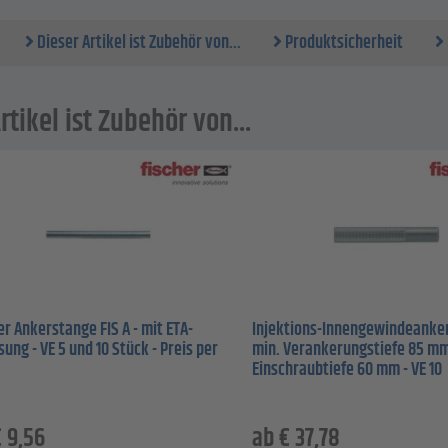
Dieser Artikel ist Zubehör von...
Produktsicherheit
rtikel ist Zubehör von...
er Ankerstange FIS A - mit ETA-
Injektions-Innengewindeanker 
sung - VE 5 und 10 Stück - Preis per
min. Verankerungstiefe 85 mm
Einschraubtiefe 60 mm - VE 10
€
9,56
ab
€
37,78