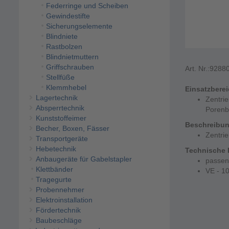
Federringe und Scheiben
Gewindestifte
Sicherungselemente
Blindniete
Rastbolzen
Blindnietmuttern
Griffschrauben
Art. Nr.:
9288
Stellfüße
Klemmhebel
Einsatzbere
Lagertechnik
Zentrie
Absperrtechnik
Porenb
Kunststoffeimer
Beschreibu
Becher, Boxen, Fässer
Zentrie
Transportgeräte
Hebetechnik
Technische 
Anbaugeräte für Gabelstapler
passen
Klettbänder
VE - 10
Tragegurte
Probennehmer
Elektroinstallation
Fördertechnik
Baubeschläge