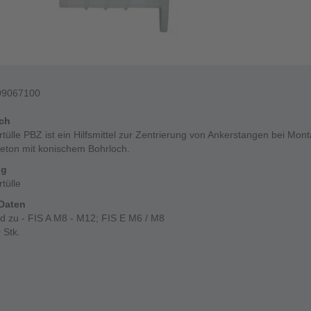
09067100
ich
rtülle PBZ ist ein Hilfsmittel zur Zentrierung von Ankerstangen bei Mon
eton mit konischem Bohrloch.
ng
rtülle
Daten
d zu - FIS A M8 - M12; FIS E M6 / M8
 Stk.