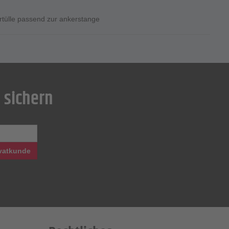
ertülle passend zur ankerstange
 sichern
vatkunde