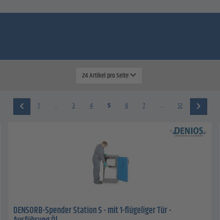
24 Artikel pro Seite
1
...
3
4
5
6
7
...
12
DENSORB-Spender Station S - mit 1-flügeliger Tür -