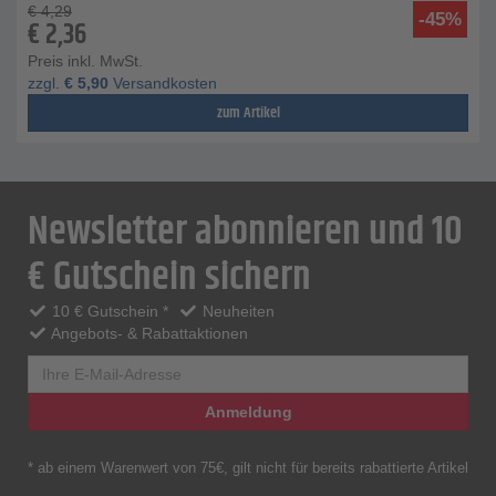
€
4,29
-45%
€
2,36
Preis inkl. MwSt.
zzgl.
€
5,90
Versandkosten
zum Artikel
Newsletter abonnieren und 10
€ Gutschein sichern
10 € Gutschein *
Neuheiten
Angebots- & Rabattaktionen
Anmeldung
* ab einem Warenwert von 75€, gilt nicht für bereits rabattierte Artikel