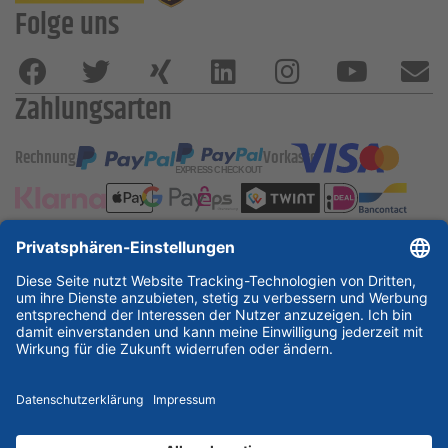
Folge uns
Zahlungsarten
Rechnung
Vorkasse
ESSKA International
new
new
new
Partner & Zertifikate