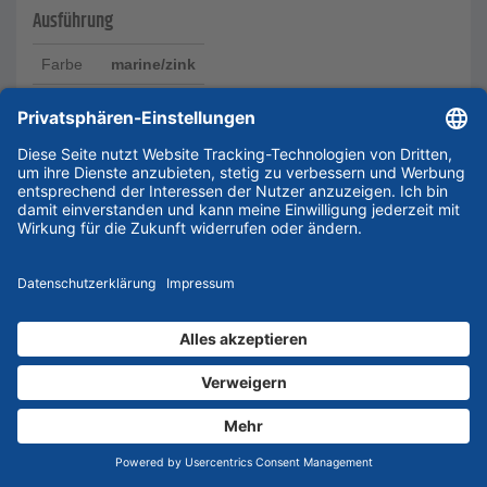
Ausführung
Farbe
marine/zink
Größe
XL
€
34,45
Preis inkl. MwSt.
zzgl.
€
5,90
Versandkosten
Lieferzeit 7-10 Werktage
In den Warenkorb
Angebot anfordern
In Liste eintragen