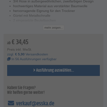
3/4 Hose in außergewöhnlichen, zweifarbigen Design
hochwertiges Material aus verstärkter Baumwolle
hervorragende Eignung für den Trockner
Gürtel mit Metallschnalle
2 eingesetzte Beuteltaschen
Hosenschlitz mit Reißverschluss
mehr zeigen...
Oberschenkeltasche mit Patte auf dem linken Bein
2 Gesäßtaschen mit Patten
€
34,45
1 doppelte Maßstabtasche
ab
Hammerschlauf
Preis inkl. MwSt.
Technische Daten
zzgl.
€
5,90
Versandkosten
Material - 60% Polyester, 40% Baumwolle, ca. 290 g/m²
In 56 Ausführungen verfügbar
Farben - schwarz/zink, kornblau/marine, marine/zink,
weiß/zink, sand/schwarz, grün/schwarz, schiefer/schwarz
Ausführung auswählen...
Größen - XS, S, M, L, XL, XXL, XXXL und XXXXL
Norm - EN 26330
Haben Sie Fragen?
Wir helfen gerne weiter!
verkauf@esska.de