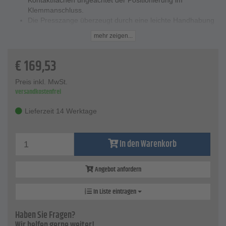
Kontaktflächen ungeachtet der Positionierung im
Klemmanschluss.
Die Presszange überzeugt durch eine leichte Handhabung
dank der Selbsteinstellung auf die Hülsengröße.
mehr zeigen...
Durch die Hebelübersetzung erfolgt eine Kraftverstärkung.
Im Vergleich zum Vorgängermodell besitzt diese
€
169,53
Aderendhülsen-Presszange eine geringere Griffweite und
eine verbesserte Ergonomie.
Der Kopf ist brüniert, die Griffe sind mit zweifarbigen
Preis inkl. MwSt.
versandkostenfrei
Mehrkomponenten-Griffhüllen ausgestattet.
Technische Daten
Lieferzeit 14 Werktage
Ausführung - Sechskantpressung mit Seiteneinführung,
verchromt
Griffe - mit Mehrkomponenten-Hüllen
In den Warenkorb
Kapazität Quadratmillimeter - 0,08 bis 10 mm²
Abmessungen (L x B X H) - 260 x 84 x 26 mm
Angebot anfordern
In Liste eintragen
Haben Sie Fragen?
Wir helfen gerne weiter!