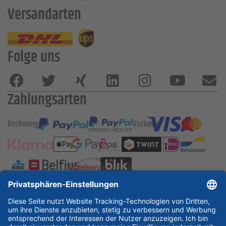
Versandarten
Folge uns
Zahlungsarten
Rechnung
Vorkasse
ESSKA International
new
new
new