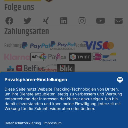
Folge uns
Zahlungsarten
Rechnung
Vorkasse
ESSKA International
new
new
new
Partner & Zertifikate