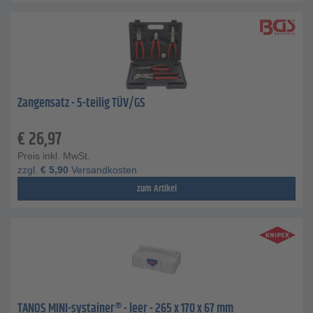
Zangensatz - 5-teilig TÜV/GS
€
26,97
Preis inkl. MwSt.
zzgl.
€
5,90
Versandkosten
zum Artikel
TANOS MINI-systainer® - leer - 265 x 170 x 67 mm