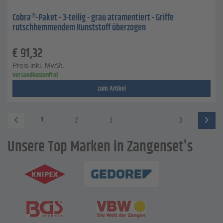
Cobra®-Paket - 3-teilig - grau atramentiert - Griffe
rutschhemmendem Kunststoff überzogen
€
91,32
Preis inkl. MwSt.
versandkostenfrei
zum Artikel
1
2
3
...
5
Unsere Top Marken in Zangenset's