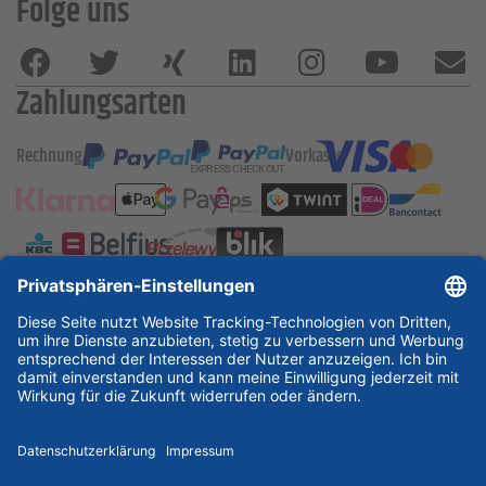
Folge uns
Zahlungsarten
Rechnung
Vorkasse
ESSKA International
new
new
new
Partner & Zertifikate