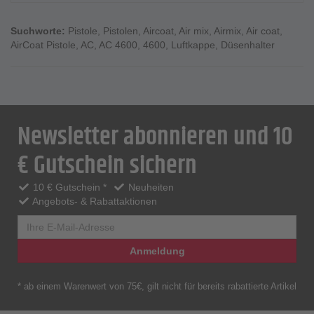
Suchworte:
Pistole
,
Pistolen
,
Aircoat
,
Air mix
,
Airmix
,
Air coat
,
AirCoat Pistole
,
AC
,
AC 4600
,
4600
,
Luftkappe
,
Düsenhalter
Newsletter abonnieren und 10
€ Gutschein sichern
10 € Gutschein *
Neuheiten
Angebots- & Rabattaktionen
Anmeldung
* ab einem Warenwert von 75€, gilt nicht für bereits rabattierte Artikel