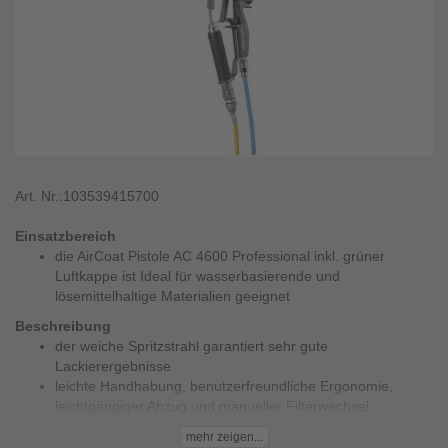
Art. Nr.:
103539415700
Einsatzbereich
die AirCoat Pistole AC 4600 Professional inkl. grüner
Luftkappe ist Ideal für wasserbasierende und
lösemittelhaltige Materialien geeignet
Beschreibung
der weiche Spritzstrahl garantiert sehr gute
Lackierergebnisse
leichte Handhabung, benutzerfreundliche Ergonomie,
leichtgängiger Abzug und manueller Filterwechsel
niedriger Luftverbrauch zur Energie- und Kostenersparnis
mehr zeigen...
und entlastet durch wenig Overspray die Umwelt