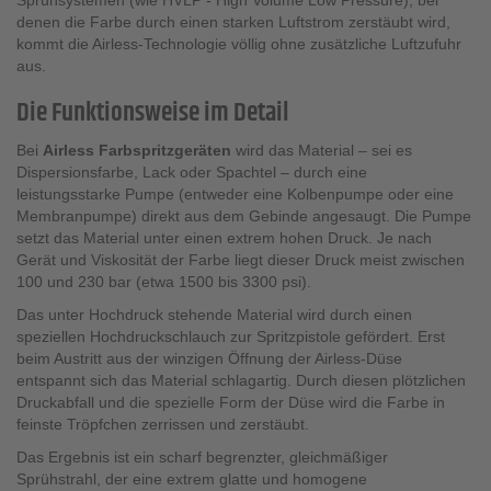
Sprühsystemen (wie HVLP - High Volume Low Pressure), bei
denen die Farbe durch einen starken Luftstrom zerstäubt wird,
kommt die Airless-Technologie völlig ohne zusätzliche Luftzufuhr
aus.
Die Funktionsweise im Detail
Bei
Airless Farbspritzgeräten
wird das Material – sei es
Dispersionsfarbe, Lack oder Spachtel – durch eine
leistungsstarke Pumpe (entweder eine Kolbenpumpe oder eine
Membranpumpe) direkt aus dem Gebinde angesaugt. Die Pumpe
setzt das Material unter einen extrem hohen Druck. Je nach
Gerät und Viskosität der Farbe liegt dieser Druck meist zwischen
100 und 230 bar (etwa 1500 bis 3300 psi).
Das unter Hochdruck stehende Material wird durch einen
speziellen Hochdruckschlauch zur Spritzpistole gefördert. Erst
beim Austritt aus der winzigen Öffnung der Airless-Düse
entspannt sich das Material schlagartig. Durch diesen plötzlichen
Druckabfall und die spezielle Form der Düse wird die Farbe in
feinste Tröpfchen zerrissen und zerstäubt.
Das Ergebnis ist ein scharf begrenzter, gleichmäßiger
Sprühstrahl, der eine extrem glatte und homogene