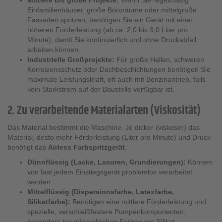
Mittlere bis große Projekte:
Wenn Sie regelmäßig
Einfamilienhäuser, große Büroräume oder mittelgroße
Fassaden spritzen, benötigen Sie ein Gerät mit einer
höheren Förderleistung (ab ca. 2,0 bis 3,0 Liter pro
Minute), damit Sie kontinuierlich und ohne Druckabfall
arbeiten können.
Industrielle Großprojekte:
Für große Hallen, schweren
Korrosionsschutz oder Dachbeschichtungen benötigen Sie
maximale Leistungskraft, oft auch mit Benzinantrieb, falls
kein Starkstrom auf der Baustelle verfügbar ist.
2. Zu verarbeitende Materialarten (Viskosität)
Das Material bestimmt die Maschine. Je dicker (viskoser) das
Material, desto mehr Förderleistung (Liter pro Minute) und Druck
benötigt das
Airless Farbspritzgerät
.
Dünnflüssig (Lacke, Lasuren, Grundierungen):
Können
von fast jedem Einstiegsgerät problemlos verarbeitet
werden.
Mittelflüssig (Dispersionsfarbe, Latexfarbe,
Silikatfarbe):
Benötigen eine mittlere Förderleistung und
spezielle, verschleißfestere Pumpenkomponenten,
besonders bei mineralischen Farben wie Silikat.