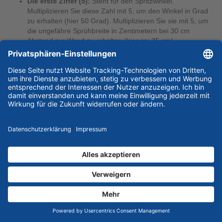
Die erste Ziffer (5):
Steht für den Spritzwinkel.
Multiplizieren Sie diese Zahl mit 5, um den Winkel in Grad
zu erhalten (hier 50 Grad). Multiplizieren Sie sie mit 5, um
die ungefähre Sprühbreite in Zentimetern bei 30 cm
Abstand zur Wand zu erhalten (hier ca. 25 cm).
Die letzten beiden Ziffern (17):
Stehen für die
Bohrungsgröße der Düse in Tausendstel Zoll (hier 0,017
Zoll). Dies bestimmt, wie viel Farbe hindurchfließen kann.
Richtwerte für die Düsenwahl:
Lacke und Lasuren:
Düsengrößen von 0,009 bis 0,013
(z.B. 211, 313).
Dispersionsfarbe (Innen):
Düsengrößen von 0,015 bis
0,019 (z.B. 515, 517). Das ist der Standard für Wände und
Decken.
Fassadenfarbe / Silikatfarbe:
Düsengrößen von 0,021 bis
0,025 (z.B. 521, 523).
Spachtelmasse:
Düsengrößen ab 0,031 aufwärts.
Filtertechnik: Verstopfungen vermeiden
Um ein unterbrechungsfreies Arbeiten zu gewährleisten, verfügen
professionelle
Airless Farbspritzgeräte
über ein mehrstufiges