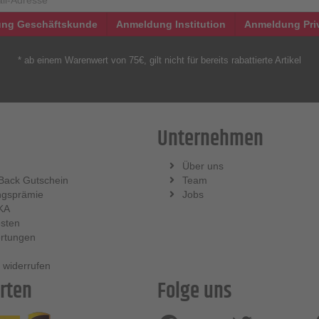
ng Geschäftskunde
Anmeldung Institution
Anmeldung Pri
* ab einem Warenwert von 75€, gilt nicht für bereits rabattierte Artikel
Unternehmen
Über uns
Back Gutschein
Team
ngsprämie
Jobs
KA
sten
rtungen
 widerrufen
rten
Folge uns