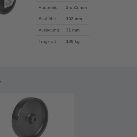
Radbreite
2 x 25 mm
Bauhöhe
102 mm
Ausladung
31 mm
Tragkraft
100 kg
r