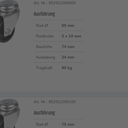
Art. Nr.: 952911094000
Ausführung
Rad-Ø
50 mm
Radbreite
2 x 19 mm
Bauhöhe
74 mm
Ausladung
24 mm
Tragkraft
80 kg
Art. Nr.: 952911095100
Ausführung
Rad-Ø
75 mm