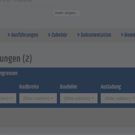
al Rad - Polyamid
l Gehäuse - Stahlblech verzinkt
 Gleitlager
mehr zeigen...
- 50 bis 75 mm
te - 2 x 19 bis 2 x 25 mm
e - 74 bis 102 mm
Ausführungen
Zubehör
Dokumentation
Bewe
ung - 24 bis 31 mm
loch-Ø - 10,2 mm
ft - 80 bis 100 kg
ungen (2)
ingrenzen
Radbreite
Bauhöhe
Ausladung
hlen)
(Bitte wählen)
(Bitte wählen)
(Bitte wählen)