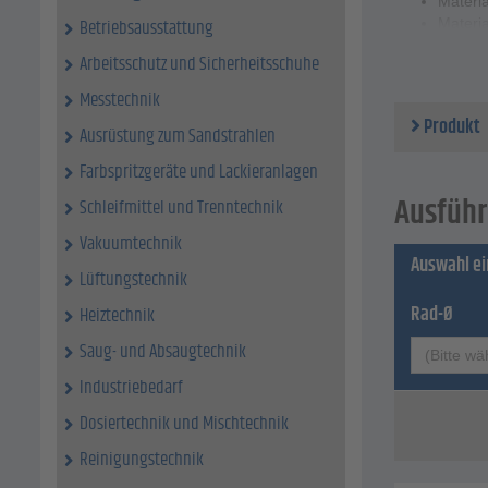
Materi
Betriebsausstattung
Materia
Lager -
Arbeitsschutz und Sicherheitsschuhe
Rad-Ø 
Radbrei
Messtechnik
Bauhöh
Produkt
Ausrüstung zum Sandstrahlen
Auslad
Rücken
Farbspritzgeräte und Lackieranlagen
Tragkra
Ausführ
Schleifmittel und Trenntechnik
Vakuumtechnik
Auswahl e
Lüftungstechnik
Rad-Ø
Heiztechnik
Saug- und Absaugtechnik
(Bitte wä
Industriebedarf
Dosiertechnik und Mischtechnik
Reinigungstechnik