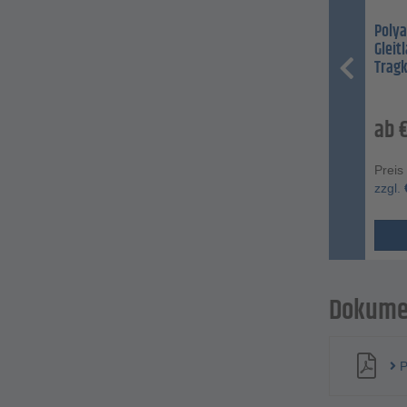
Polya
Gleit
Tragk
ab
Preis
zzgl.
Dokume
P