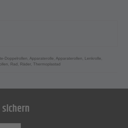
te-Doppelrollen
,
Apparaterolle
,
Apparaterollen
,
Lenkrolle
,
ollen
,
Rad
,
Räder
,
Thermoplastad
 sichern