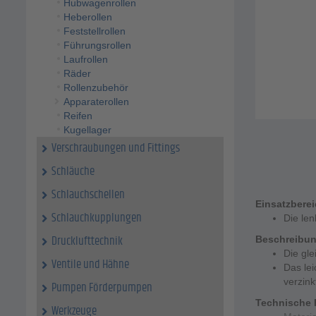
Hubwagenrollen
Heberollen
Feststellrollen
Führungsrollen
Laufrollen
Räder
Rollenzubehör
Apparaterollen
Reifen
Kugellager
Verschraubungen und Fittings
Schläuche
Schlauchschellen
Einsatzbere
Schlauchkupplungen
Die len
Drucklufttechnik
Beschreibu
Die gle
Ventile und Hähne
Das lei
verzink
Pumpen Förderpumpen
Technische 
Werkzeuge