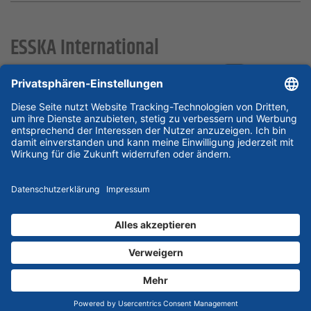
ESSKA International
new
new
new
Partner & Zertifikate
© 2026 ESSKA.de GmbH. Alle Rechte vorbehalten.