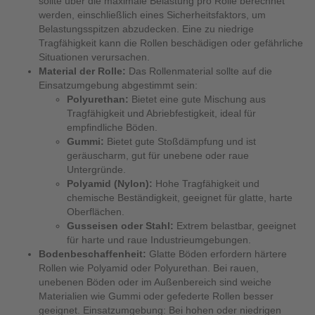
sollte über die maximale Belastung pro Rolle berechnet
werden, einschließlich eines Sicherheitsfaktors, um
Belastungsspitzen abzudecken. Eine zu niedrige
Tragfähigkeit kann die Rollen beschädigen oder gefährliche
Situationen verursachen.
Material der Rolle:
Das Rollenmaterial sollte auf die
Einsatzumgebung abgestimmt sein:
Polyurethan:
Bietet eine gute Mischung aus
Tragfähigkeit und Abriebfestigkeit, ideal für
empfindliche Böden.
Gummi:
Bietet gute Stoßdämpfung und ist
geräuscharm, gut für unebene oder raue
Untergründe.
Polyamid (Nylon):
Hohe Tragfähigkeit und
chemische Beständigkeit, geeignet für glatte, harte
Oberflächen.
Gusseisen oder Stahl:
Extrem belastbar, geeignet
für harte und raue Industrieumgebungen.
Bodenbeschaffenheit:
Glatte Böden erfordern härtere
Rollen wie Polyamid oder Polyurethan. Bei rauen,
unebenen Böden oder im Außenbereich sind weiche
Materialien wie Gummi oder gefederte Rollen besser
geeignet. Einsatzumgebung: Bei hohen oder niedrigen