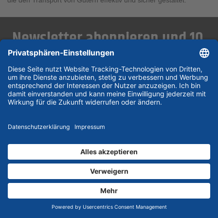
die den Transport von Gütern effektiv und sicher gestaltet.
Newsletter abonnieren und 10
€ Gutschein sichern
10 € Gutschein *
Neuheiten
Angebots- & Rabattaktionen
Anmeldung
* ab einem Warenwert von 75€, gilt nicht für bereits rabattierte Artikel
Kontakt
+49 40 731036 00