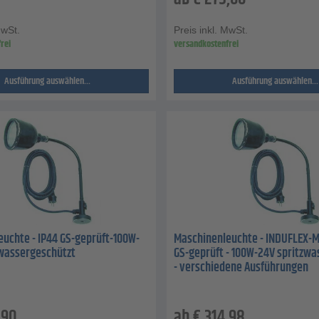
MwSt.
Preis inkl. MwSt.
rei
versandkostenfrei
Ausführung auswählen...
Ausführung auswählen...
uchte - IP44 GS-geprüft-100W-
Maschinenleuchte - INDUFLEX-M 
zwassergeschützt
GS-geprüft - 100W-24V spritzwa
- verschiedene Ausführungen
,90
ab
€
314,98