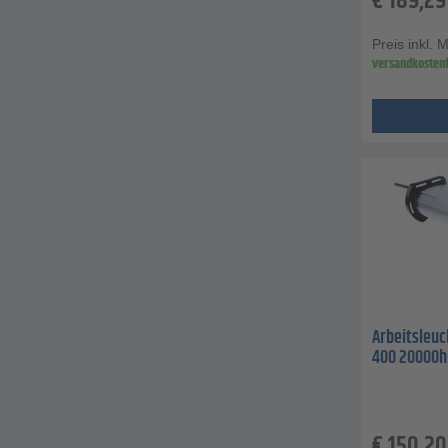
€
189,29
Preis inkl. 
versandkostenf
Arbeitsleuc
400 20000h
€
150,20