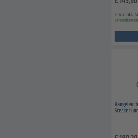
€
145,66
Preis inkl. 
versandkostenf
Hängeleuchte
Stecker un