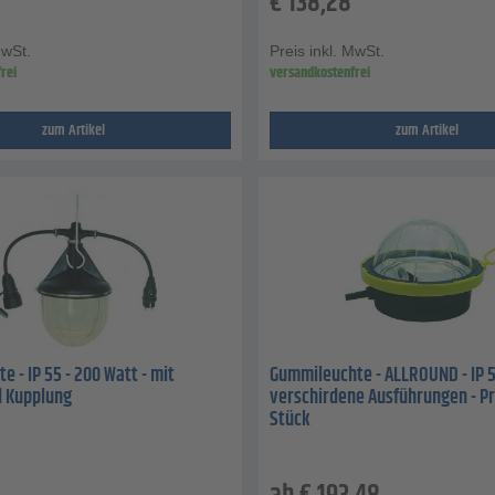
€
138,28
MwSt.
Preis inkl. MwSt.
rei
versandkostenfrei
zum Artikel
zum Artikel
 - IP 55 - 200 Watt - mit
Gummileuchte - ALLROUND - IP 5
d Kupplung
verschirdene Ausführungen - Pr
Stück