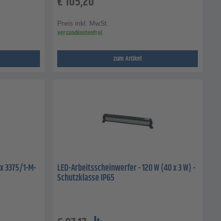
€
105,20
Preis inkl. MwSt.
versandkostenfrei
zum Artikel
ex 3375/1-M-
LED-Arbeitsscheinwerfer - 120 W (40 x 3 W) -
Schutzklasse IP65