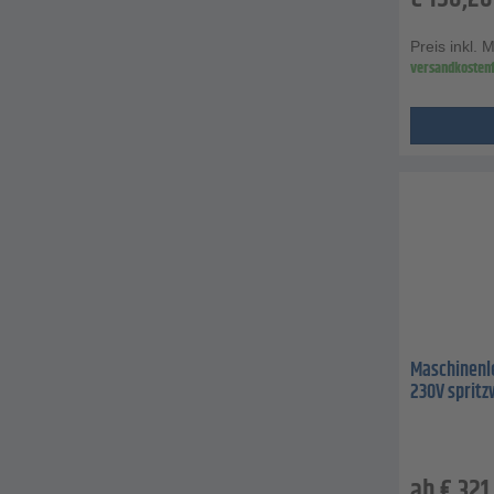
Preis inkl. 
versandkostenf
Maschinenle
230V sprit
ab
€
321