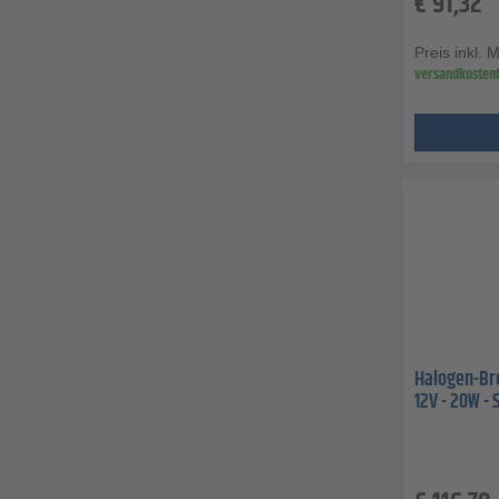
€
91,32
Preis inkl. 
versandkostenf
Halogen-Bre
12V - 20W -