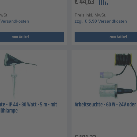
€
44,63
MwSt.
Preis inkl. MwSt.
Versandkosten
zzgl.
€
5,90
Versandkosten
zum Artikel
zum Artikel
e - IP 44 - 80 Watt - 5 m - mit
Arbeitseuchte - 60 W - 24V oder 
Glühlampe