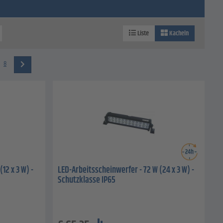
Liste
Kacheln
8
12 x 3 W) -
LED-Arbeitsscheinwerfer - 72 W (24 x 3 W) -
Schutzklasse IP65