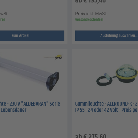
ab
€
193,48
MwSt.
Preis inkl. MwSt.
rei
versandkostenfrei
zum Artikel
Ausführung auswählen...
hte - 230 V "ALDEBARAN" Serie
Gummileuchte - ALLROUND-K - 2
 Lebensdauer
IP 55 - 24 oder 42 Volt - Preis p
ab
€
275,60