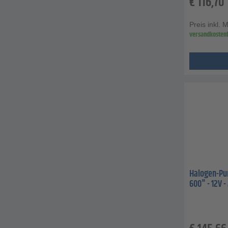
€
116,70
Preis inkl. 
versandkostenf
Halogen-Pun
600" - 12V 