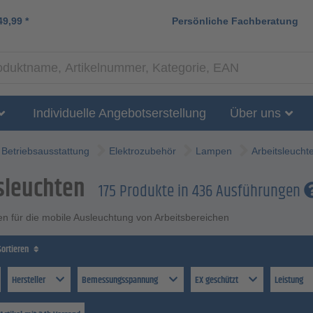
49,99
*
Persönliche Fachberatung
Individuelle Angebotserstellung
Über uns
Betriebsausstattung
Elektrozubehör
Lampen
Arbeitsleucht
sleuchten
175 Produkte in 436 Ausführungen
en für die mobile Ausleuchtung von Arbeitsbereichen
Sortieren
Hersteller
Bemessungsspannung
EX geschützt
Leistung