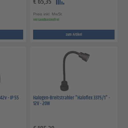
€
65,35
Preis inkl. MwSt.
versandkostenfrei
zum Artikel
42v - IP 55
Halogen-Breitstrahler "Haloflex 3375/1" -
12V - 20W