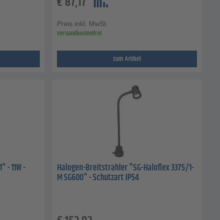
€
87,17
Preis inkl. MwSt.
versandkostenfrei
zum Artikel
" - 11W -
Halogen-Breitstrahler "SG-Haloflex 3375/1-
M SG600" - Schutzart IP54