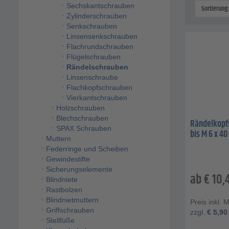
Sechskantschrauben
Sortierung
Zylinderschrauben
Senkschrauben
Linsensenkschrauben
Flachrundschrauben
Flügelschrauben
Rändelschrauben
Linsenschraube
Flachkopfschrauben
Vierkantschrauben
Holzschrauben
Blechschrauben
Rändelkopfs
SPAX Schrauben
bis M 6 x 4
Muttern
Federringe und Scheiben
Gewindestifte
Sicherungselemente
ab
€
10,
Blindniete
Rastbolzen
Blindnietmuttern
Preis inkl. 
Griffschrauben
zzgl.
€
5,90
Stellfüße