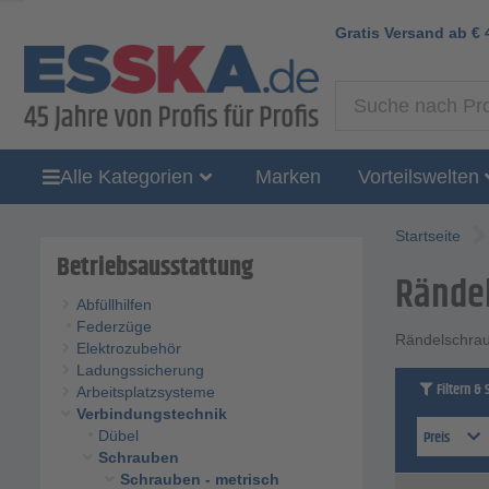
Gratis Versand ab
€
Alle Kategorien
Marken
Vorteilswelten
Startseite
Betriebsausstattung
Rände
Abfüllhilfen
Federzüge
Rändelschrau
Elektrozubehör
Ladungssicherung
Filtern & 
Arbeitsplatzsysteme
Verbindungstechnik
Preis
Dübel
Schrauben
Schrauben - metrisch