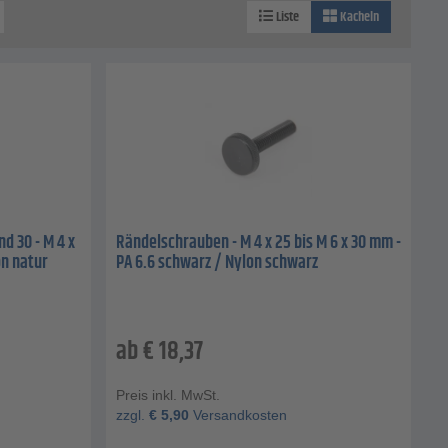
Liste
Kacheln
d 30 - M 4 x
Rändelschrauben - M 4 x 25 bis M 6 x 30 mm -
on natur
PA 6.6 schwarz / Nylon schwarz
ab
€
18,37
Preis inkl. MwSt.
zzgl.
€
5,90
Versandkosten