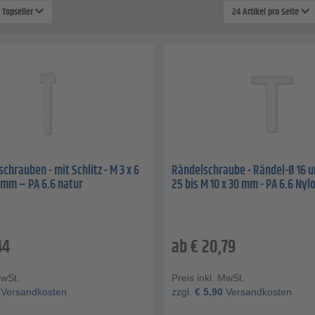
: Topseller
24 Artikel pro Seite
chrauben - mit Schlitz - M 3 x 6
Rändelschraube - Rändel-Ø 16 un
0 mm – PA 6.6 natur
25 bis M 10 x 30 mm - PA 6.6 Nyl
44
ab
€
20,79
MwSt.
Preis inkl. MwSt.
Versandkosten
zzgl.
€
5,90
Versandkosten