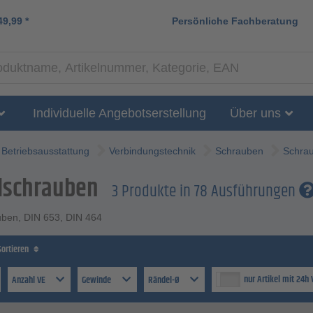
49,99
*
Persönliche Fachberatung
Individuelle Angebotserstellung
Über uns
Betriebsausstattung
Verbindungstechnik
Schrauben
Schrau
lschrauben
3 Produkte in 78 Ausführungen
ben, DIN 653, DIN 464
Sortieren
nur Artikel mit 24h
Anzahl VE
Gewinde
Rändel-Ø