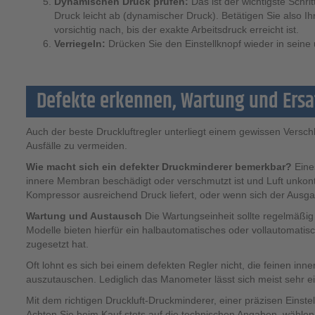
Dynamischen Druck prüfen:
Das ist der wichtigste Schrit
Druck leicht ab (dynamischer Druck). Betätigen Sie also 
vorsichtig nach, bis der exakte Arbeitsdruck erreicht ist.
Verriegeln:
Drücken Sie den Einstellknopf wieder in seine u
Defekte erkennen, Wartung und Ersat
Auch der beste Druckluftregler unterliegt einem gewissen Versch
Ausfälle zu vermeiden.
Wie macht sich ein defekter Druckminderer bemerkbar?
Eines
innere Membran beschädigt oder verschmutzt ist und Luft unkon
Kompressor ausreichend Druck liefert, oder wenn sich der Ausgan
Wartung und Austausch
Die Wartungseinheit sollte regelmäßi
Modelle bieten hierfür ein halbautomatisches oder vollautomatisch
zugesetzt hat.
Oft lohnt es sich bei einem defekten Regler nicht, die feinen inne
auszutauschen. Lediglich das Manometer lässt sich meist sehr ei
Mit dem richtigen Druckluft-Druckminderer, einer präzisen Einstell
Achten Sie beim Kauf stets auf die technischen Angaben, wählen 