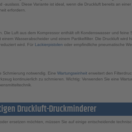
auslass. Diese Variante ist ideal, wenn die Druckluft bereits an einer
eit erfordern.
geln. Die Luft aus dem Kompressor enthält oft Kondenswasser und feine
 einem Wasserabscheider und einem Partikelfilter. Die Druckluft wird 
eduziert wird. Für
Lackierpistolen
oder empfindliche pneumatische Werk
ine Schmierung notwendig. Eine
Wartungseinheit
erweitert den Filterdr
kzeug kontinuierlich zu schmieren. Wichtig: Verwenden Sie eine Wartun
bensmitteltechnik.
htigen Druckluft-Druckminderer
oder ersetzen möchten, müssen Sie auf einige entscheidende technisc