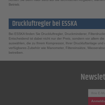
Betrieb.
Druckluftregler bei ESSKA
Bei ESSKA finden Sie Druckluftregler, Druckminderer, Filterdruc
Entscheidend ist dabei nicht nur der Preis, sondern vor allem 
auswählen, die zu Ihrem Kompressor, Ihrer Druckluftanlage und 
verfügbares Zubehör wie Manometer, Filtereinsätze, Wasserabsche
betreiben.
Newslet
Anmeldu