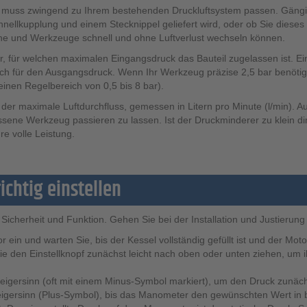
muss zwingend zu Ihrem bestehenden Druckluftsystem passen. Gängige 
hnellkupplung und einem Stecknippel geliefert wird, oder ob Sie diese
uche und Werkzeuge schnell und ohne Luftverlust wechseln können.
 für welchen maximalen Eingangsdruck das Bauteil zugelassen ist. Ein Re
ch für den Ausgangsdruck. Wenn Ihr Werkzeug präzise 2,5 bar benötigt,
 einen Regelbereich von 0,5 bis 8 bar).
 der maximale Luftdurchfluss, gemessen in Litern pro Minute (l/min). 
sene Werkzeug passieren zu lassen. Ist der Druckminderer zu klein d
re volle Leistung.
chtig einstellen
r Sicherheit und Funktion. Gehen Sie bei der Installation und Justierung
ein und warten Sie, bis der Kessel vollständig gefüllt ist und der Moto
en Einstellknopf zunächst leicht nach oben oder unten ziehen, um ihn 
gersinn (oft mit einem Minus-Symbol markiert), um den Druck zunächst
gersinn (Plus-Symbol), bis das Manometer den gewünschten Wert in b