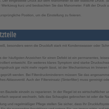
t. Der eingestellte Druck auf dem Manometer ist der statische Druck. Sob
Ihr Werkzeug kurz und beobachten Sie das Manometer. Fällt der Druck 
rsprüngliche Position, um die Einstellung zu fixieren.
zteile
leiß, besonders wenn die Druckluft stark mit Kondenswasser oder Schmut
 der häufigsten Anzeichen für einen Defekt ist ein permanentes, leises
trolliert entweicht. Ein weiteres klares Symptom sind starke Drucksc
gsdruck gar nicht mehr regeln lässt, ist der Mechanismus im Inneren b
g geprüft werden. Bei Filterdruckminderern müssen Sie das angesamme
es Ablassventil. Auch der Filtereinsatz (Sinterfilter) muss gereinigt 
ren Bauteile einzeln zu reparieren. In der Regel ist es wirtschaftlicher
nfach separat wechseln, falls das Schauglas gebrochen ist oder die N
ung und regelmäßiger Pflege stellen Sie sicher, dass Ihr Druckluftsystem
Sie die passenden Anschlüsse und setzen Sie, wo immer nötig, auf inte