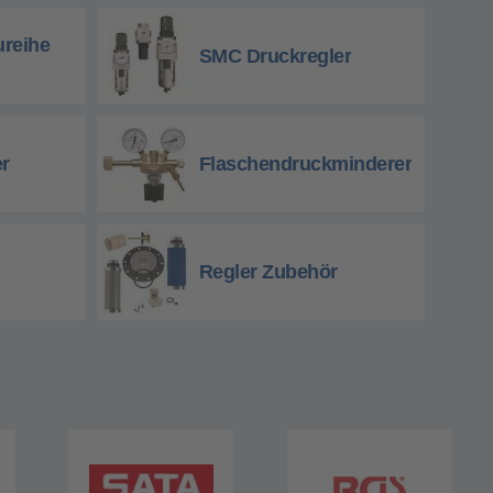
ureihe
SMC Druckregler
r
Flaschendruckminderer
Regler Zubehör