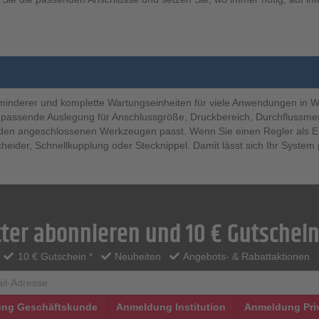
kminderer und komplette Wartungseinheiten für viele Anwendungen in We
die passende Auslegung für Anschlussgröße, Druckbereich, Durchflussme
den angeschlossenen Werkzeugen passt. Wenn Sie einen Regler als Ersa
ider, Schnellkupplung oder Stecknippel. Damit lässt sich Ihr System 
ter abonnieren und 10 € Gutschein
10 € Gutschein *
Neuheiten
Angebots- & Rabattaktionen
ng Geschäftskunde
Anmeldung Institution
Anmeldung Pri