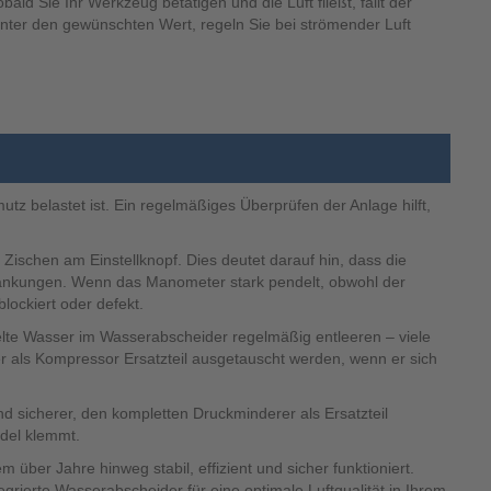
ald Sie Ihr Werkzeug betätigen und die Luft fließt, fällt der
unter den gewünschten Wert, regeln Sie bei strömender Luft
z belastet ist. Ein regelmäßiges Überprüfen der Anlage hilft,
 Zischen am Einstellknopf. Dies deutet darauf hin, dass die
hwankungen. Wenn das Manometer stark pendelt, obwohl der
lockiert oder defekt.
lte Wasser im Wasserabscheider regelmäßig entleeren – viele
oder als Kompressor Ersatzteil ausgetauscht werden, wenn er sich
 und sicherer, den kompletten Druckminderer als Ersatzteil
adel klemmt.
 über Jahre hinweg stabil, effizient und sicher funktioniert.
grierte Wasserabscheider für eine optimale Luftqualität in Ihrem