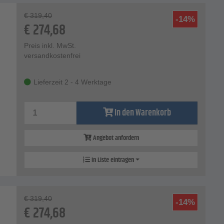
€
319,40
-14%
€
274,68
Preis inkl. MwSt.
versandkostenfrei
Lieferzeit 2 - 4 Werktage
In den Warenkorb
Angebot anfordern
In Liste eintragen
€
319,40
-14%
€
274,68