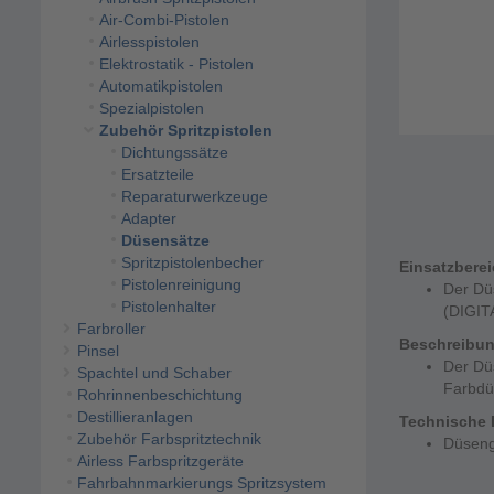
Air-Combi-Pistolen
Airlesspistolen
Elektrostatik - Pistolen
Automatikpistolen
Spezialpistolen
Zubehör Spritzpistolen
Dichtungssätze
Ersatzteile
Reparaturwerkzeuge
Adapter
Düsensätze
Spritzpistolenbecher
Einsatzbere
Pistolenreinigung
Der Dü
Pistolenhalter
(DIGIT
Farbroller
Beschreibu
Pinsel
Der Düs
Spachtel und Schaber
Farbdü
Rohrinnenbeschichtung
Destillieranlagen
Technische 
Zubehör Farbspritztechnik
Düseng
Airless Farbspritzgeräte
Fahrbahnmarkierungs Spritzsystem