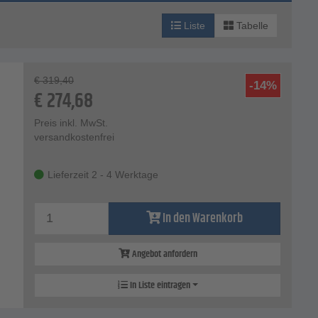
Liste
Tabelle
€
319,40
-14%
€
274,68
Preis inkl. MwSt.
versandkostenfrei
Lieferzeit 2 - 4 Werktage
In den Warenkorb
Angebot anfordern
In Liste eintragen