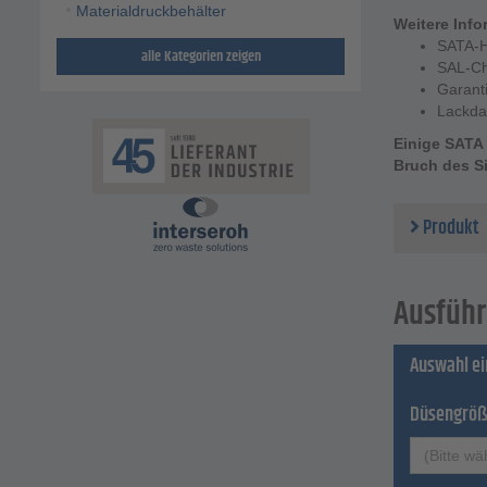
Materialdruckbehälter
Weitere Info
SATA-
alle Kategorien zeigen
SAL-C
Garant
Lackda
Einige SATA 
Bruch des S
Produkt
Ausführ
Auswahl e
Düsengrö
(Bitte wä