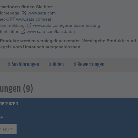
rmationen finden Sie hier:
Homepage:
www.sata.com
heck:
www.sata.com/sal
ieanmeldung:
www.sata.com/garantieanmeldung
tenblätter:
www.sata.com/lackdaten
Produkte werden versiegelt versendet. Versiegelte Produkte sin
iegels vom Umtausch ausgeschlossen.
Ausführungen
Video
Bewertungen
ungen (9)
ingrenzen
ße
hlen)