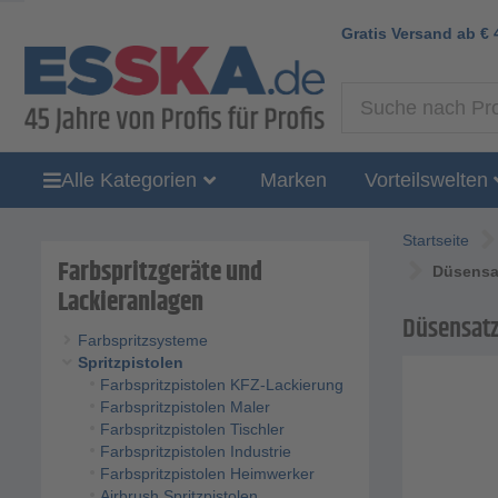
Gratis Versand ab
€
Alle Kategorien
Marken
Vorteilswelten
Startseite
Farbspritzgeräte und
Düsensat
Lackieranlagen
Düsensatz
Farbspritzsysteme
Spritzpistolen
Farbspritzpistolen KFZ-Lackierung
Farbspritzpistolen Maler
Farbspritzpistolen Tischler
Farbspritzpistolen Industrie
Farbspritzpistolen Heimwerker
Airbrush Spritzpistolen