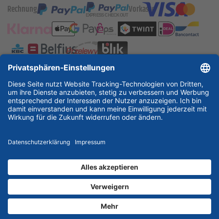
Rechnung
Vorkasse
ESSKA International
new
new
new
Partner & Zertifikate