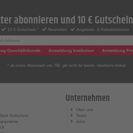
ter abonnieren und 10 € Gutschein
10 € Gutschein *
Neuheiten
Angebots- & Rabattaktionen
ng Geschäftskunde
Anmeldung Institution
Anmeldung Pri
* ab einem Warenwert von 75€, gilt nicht für bereits rabattierte Artikel
Unternehmen
Über uns
Back Gutschein
Team
ngsprämie
Jobs
KA