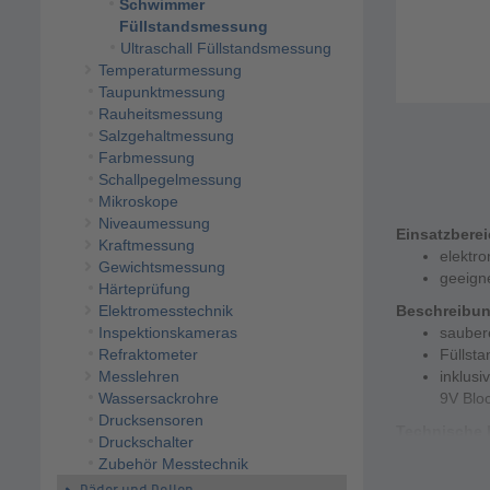
Schwimmer
Füllstandsmessung
Ultraschall Füllstandsmessung
Temperaturmessung
Taupunktmessung
Rauheitsmessung
Salzgehaltmessung
Farbmessung
Schallpegelmessung
Mikroskope
Niveaumessung
Einsatzbere
Kraftmessung
elektro
Gewichtsmessung
geeign
Härteprüfung
Elektromesstechnik
Beschreibu
Inspektionskameras
sauber
Refraktometer
Füllst
Messlehren
inklusi
Wassersackrohre
9V Bloc
Drucksensoren
Technische 
Druckschalter
Messpri
Zubehör Messtechnik
Messun