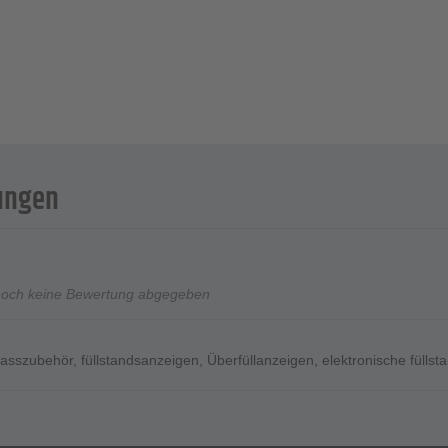
ungen
noch keine Bewertung abgegeben
fasszubehör
,
füllstandsanzeigen
,
Überfüllanzeigen
,
elektronische füll