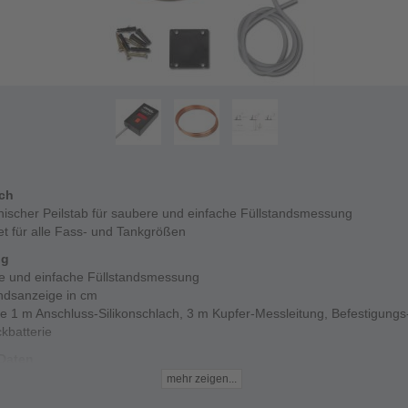
ich
nischer Peilstab für saubere und einfache Füllstandsmessung
et für alle Fass- und Tankgrößen
ng
e und einfache Füllstandsmessung
andsanzeige in cm
ve 1 m Anschluss-Silikonschlach, 3 m Kupfer-Messleitung, Befestigungs-
kbatterie
Daten
nzip - hydrostatischer Druck
mehr zeigen...
g - bis 300 cm Füllhöhe (Heizöl) bzw. 250 cm (Wasser)