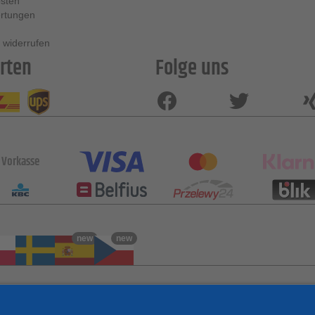
sten
rtungen
 widerrufen
rten
Folge uns
Vorkasse
new
new