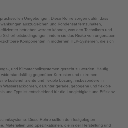
nspruchsvollen Umgebungen. Diese Rohre sorgen dafür, dass
chwankungen auszugleichen und Kondensat fernzuhalten,
 effizienter betrieben werden können, was den Technikern und
 die Sicherheitsbedingungen, indem sie das Risiko von ungenauen
verzichtbare Komponenten in modernen HLK-Systemen, die sich
tungs-, und Klimatechniksystemen gerecht zu werden. Häufig
ders widerstandsfähig gegenüber Korrosion und extremen
ne kosteneffiziente und flexible Lösung, insbesondere in
n Wassersackrohren, darunter gerade, gebogene und flexible
s und Typs ist entscheidend für die Langlebigkeit und Effizienz
echniksysteme. Diese Rohre sollten den festgelegten
, Materialien und Spezifikationen, die in der Herstellung und