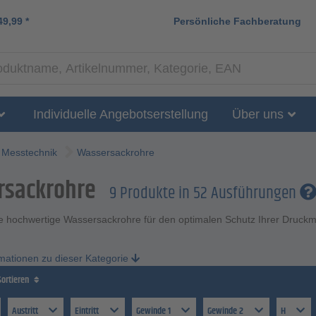
49,99
*
Persönliche Fachberatung
Individuelle Angebotserstellung
Über uns
Messtechnik
Wassersackrohre
rsackrohre
9 Produkte in 52 Ausführungen
 hochwertige Wassersackrohre für den optimalen Schutz Ihrer Druckmess
rmationen zu dieser Kategorie
Sortieren
Austritt
Eintritt
Gewinde 1
Gewinde 2
H