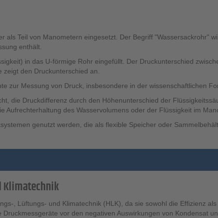
 als Teil von Manometern eingesetzt. Der Begriff "Wassersackrohr" w
sung enthält.
gkeit) in das U-förmige Rohr eingefüllt. Der Druckunterschied zwisch
e zeigt den Druckunterschied an.
nte zur Messung von Druck, insbesondere in der wissenschaftlichen Fo
cht, die Druckdifferenz durch den Höhenunterschied der Flüssigkeitssäu
 die Aufrechterhaltung des Wasservolumens oder der Flüssigkeit im Ma
temen genutzt werden, die als flexible Speicher oder Sammelbehälter 
d Klimatechnik
-, Lüftungs- und Klimatechnik (HLK), da sie sowohl die Effizienz als
re Druckmessgeräte vor den negativen Auswirkungen von Kondensat un