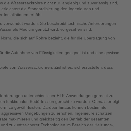
 die Wassersackrohre nicht nur langlebig und zuverlässig sind,
rleichtert die Standardisierung den Ingenieuren und
 Installationen erhöht.
hre verwendet werden. Sie beschreibt technische Anforderungen
Wasser als Medium genutzt wird, vorgesehen sind.
orm, die sich auf Rohre bezieht, die für die Übertragung von
für die Aufnahme von Flüssigkeiten geeignet ist und eine gewisse
ete von Wassersackrohren. Ziel ist es, sicherzustellen, dass
nforderungen unterschiedlicher HLK-Anwendungen gerecht zu
n funktionalen Bedürfnissen gerecht zu werden. Oftmals erfolgt
form zu gewährleisten. Darüber hinaus können bestimmte
in aggressiven Umgebungen zu erhöhen. Ingenieure schätzen
eräte maximieren und gleichzeitig den Betrieb der gesamten
r und zukunftssicherer Technologien im Bereich der Heizungs-,