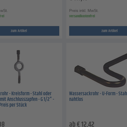
MwSt.
Preis inkl. MwSt.
rei
versandkostenfrei
zum Artikel
zum Artikel
ohr - Kreisform - Stahl oder
Wassersackrohr - U-Form - Stah
 mit Anschlusszapfen - G 1/2" -
nahtlos
Preis per Stück
08
ab
€
12,42