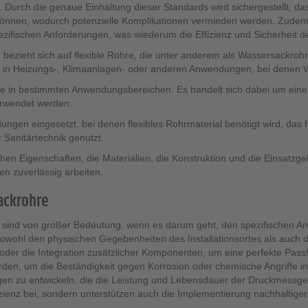
urch die genaue Einhaltung dieser Standards wird sichergestellt, dass
können, wodurch potenzielle Komplikationen vermieden werden. Zudem e
ifischen Anforderungen, was wiederum die Effizienz und Sicherheit der
 bezieht sich auf flexible Rohre, die unter anderem als Wassersackro
atz in Heizungs-, Klimaanlagen- oder anderen Anwendungen, bei denen 
 in bestimmten Anwendungsbereichen. Es handelt sich dabei um eine N
erwendet werden.
ngen eingesetzt, bei denen flexibles Rohrmaterial benötigt wird, das 
r Sanitärtechnik genutzt.
n Eigenschaften, die Materialien, die Konstruktion und die Einsatzgebi
n zuverlässig arbeiten.
ackrohre
 sind von großer Bedeutung, wenn es darum geht, den spezifischen A
wohl den physischen Gegebenheiten des Installationsortes als auch de
der die Integration zusätzlicher Komponenten, um eine perfekte Pass
en, um die Beständigkeit gegen Korrosion oder chemische Angriffe 
ungen zu entwickeln, die die Leistung und Lebensdauer der Druckmessg
zienz bei, sondern unterstützen auch die Implementierung nachhaltige