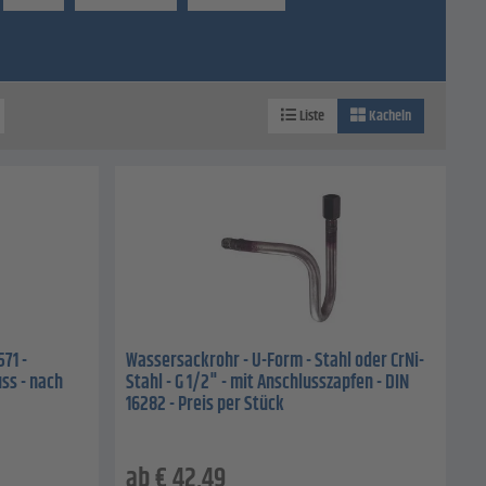
Liste
Kacheln
71 -
Wassersackrohr - U-Form - Stahl oder CrNi-
ss - nach
Stahl - G 1/2" - mit Anschlusszapfen - DIN
16282 - Preis per Stück
ab
€
42,49