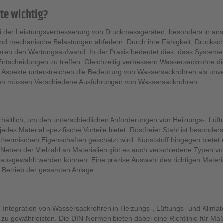
te wichtig?
bei der Leistungsverbesserung von Druckmessgeräten, besonders in a
 und mechanische Belastungen abfedern. Durch ihre Fähigkeit, Drucks
eren den Wartungsaufwand. In der Praxis bedeutet dies, dass Systeme
e Entscheidungen zu treffen. Gleichzeitig verbessern Wassersackrohre
e Aspekte unterstreichen die Bedeutung von Wassersackrohren als un
assen müssen.Verschiedene Ausführungen von Wassersackrohren
hältlich, um den unterschiedlichen Anforderungen von Heizungs-, Lüf
 jedes Material spezifische Vorteile bietet. Rostfreier Stahl ist beson
ermischen Eigenschaften geschätzt wird. Kunststoff hingegen bietet ei
eben der Vielzahl an Materialien gibt es auch verschiedene Typen vo
ausgewählt werden können. Eine präzise Auswahl des richtigen Material
 Betrieb der gesamten Anlage.
Integration von Wassersackrohren in Heizungs-, Lüftungs- und Klimat
zu gewährleisten. Die DIN-Normen bieten dabei eine Richtlinie für Maße