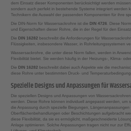
dem Einsatz dieser Komponenten berücksichtigt werden müssen. D
sondern auch perfekt in bestehende Systeme integriert werden 
Technikern die Auswahl der passenden Komponenten für ihre spez
Die DIN-Norm für Wassersackrohre ist die
DIN 4726
. Diese Norm
und Eigenschaften dieser Rohre, die in der Regel für den Eins
Die
DIN 16282
beschreibt die Anforderungen für Wassersackrohre
Flüssigkeiten, insbesondere Wasser, in Rohrleitungssystemen v
Wassersackrohre, die unter diese Norm fallen, werden in Anwendu
Flexibilität bietet. Sie werden häufig in der Heizungs-, Klima- ode
Die
DIN 16282
beschreibt dabei auch Aspekte wie die mechanische
diese Rohre unter bestimmten Druck- und Temperaturbedingunge
Spezielle Designs und Anpassungen für Wassers
Die speziellen Designs und Anpassungen von Wassersackrohren
werden. Diese Rohre können individuell angepasst werden, um so
die Anpassung durch spezielle Biegungen, Längenanpassungen o
Oberflächenbehandlungen oder Beschichtungen aufgebracht werd
diese Flexibilität, da sie es ermöglicht, maßgeschneiderte Lös
Anlage optimieren. Solche Anpassungen tragen nicht nur zur Effi
Lüftungs- und Klimatechnik.