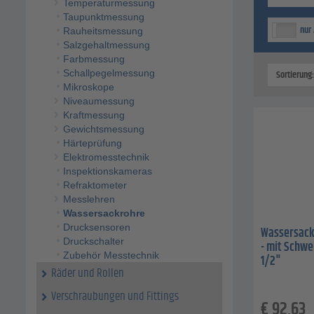
Temperaturmessung
Taupunktmessung
nur 
Rauheitsmessung
Salzgehaltmessung
Farbmessung
Sortierung
Schallpegelmessung
Mikroskope
Niveaumessung
Kraftmessung
Gewichtsmessung
Härteprüfung
Elektromesstechnik
Inspektionskameras
Refraktometer
Messlehren
Wassersackrohre
Drucksensoren
Wassersackr
Druckschalter
- mit Schwe
Zubehör Messtechnik
1/2"
Räder und Rollen
Verschraubungen und Fittings
€
92,63