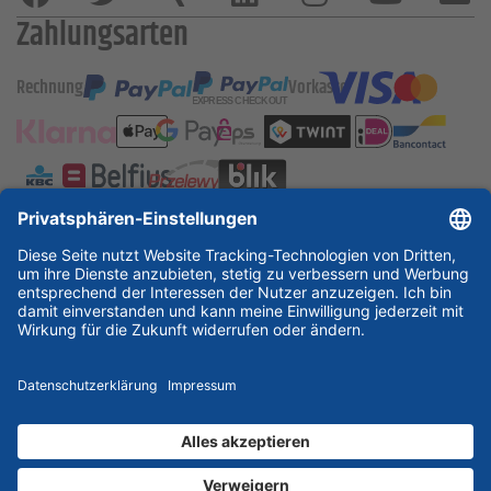
Zahlungsarten
Rechnung
Vorkasse
ESSKA International
new
new
new
Partner & Zertifikate